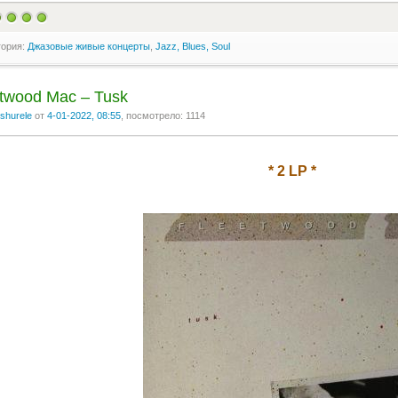
гория:
Джазовые живые концерты
,
Jazz, Blues, Soul
twood Mac ‎– Tusk
shurele
от
4-01-2022, 08:55
, посмотрело: 1114
* 2 LP *