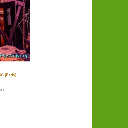
DC (Early)
zz