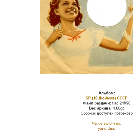
Альбом:
SP (10 Дюймов) СССР
Файл раздачи:
flac 24f/96
Вес архива:
4.66gb
Сборник доступен потреково
Релиз залит на:
yand.Disс