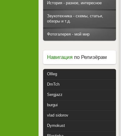
История - разное, интересное
Звукотехника - схемы, статьи,
обзоры и т.д.
Фотогалерея - мой мир
Навигация
по Релизёрам
Ollleg
DmTch
Sergjazz
burgui
vlad sidorov
Dymokust
Plastinka