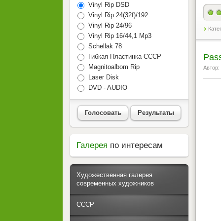
Vinyl Rip DSD
Vinyl Rip 24(32f)/192
Vinyl Rip 24/96
Кате
Vinyl Rip 16/44,1 Mp3
Schellak 78
Pass
Гибкая Пластинка СССР
Magnitoalbom Rip
Автор:
Laser Disk
DVD - AUDIO
Голосовать
Результаты
Галерея
по интересам
Художественная галерея
современных художников
СССР