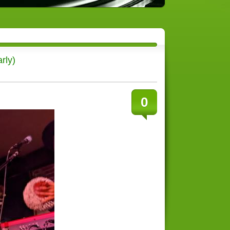
rly)
0