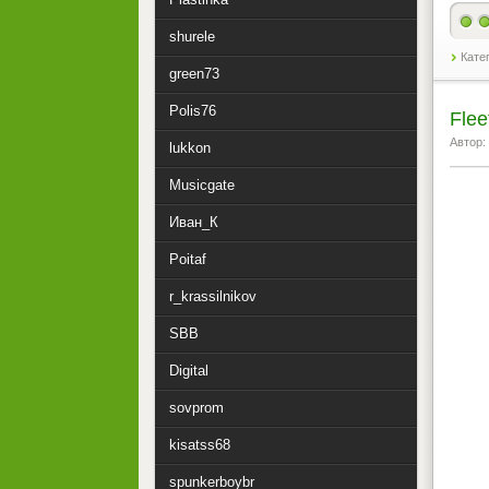
shurele
Кате
green73
Polis76
Flee
Автор:
lukkon
Musicgate
Иван_К
Poitaf
r_krassilnikov
SBB
Digital
sovprom
kisatss68
spunkerboybr