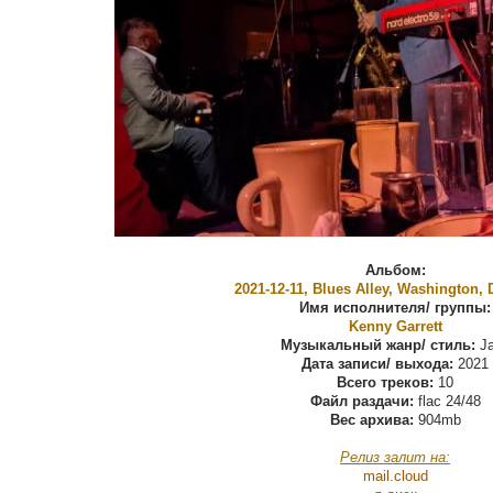
Альбом:
2021-12-11, Blues Alley, Washington, 
Имя исполнителя/ группы:
Kenny Garrett
Музыкальный жанр/ стиль:
Ja
Дата записи/ выхода:
2021
Всего треков:
10
Файл раздачи:
flac 24/48
Вес архива:
904mb
Релиз залит на:
mail.cloud