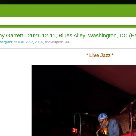
y Garrett - 2021-12-11, Blues Alley, Washington, DC (Ea
sergjazz
от
4-01-2022, 20:26
, посмотрело: 441
* Live Jazz *