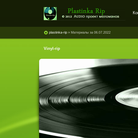
Ко
Plastinka rip - оцифровки
винила и магнитоальбомов
plastinka-rip
» Материалы за 06.07.2022
Vinyl-rip