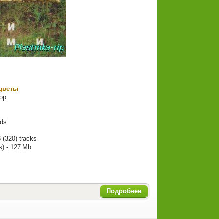
цветы
op
ds
 (320) tracks
s) - 127 Mb
Подробнее