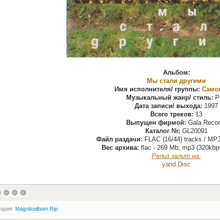
Альбом:
Мы стали другими
Имя исполнителя/ группы:
Само
Музыкальный жанр/ стиль:
P
Дата записи/ выхода:
1997
Всего треков:
13
Выпущен фирмой:
Gala Recor
Каталог №:
GL20091
Файл раздачи:
FLAC (16/44) tracks / MP3
Вес архива:
flac - 269 Mb; mp3 (320kbp
Релиз залит на:
yand.Disс
гория:
Magnitoalbom Rip