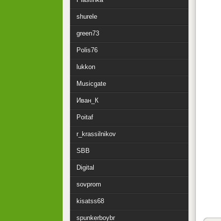
shurele
green73
Polis76
lukkon
Musicgate
Иван_К
Poitaf
r_krassilnikov
SBB
Digital
sovprom
kisatss68
spunkerboybr