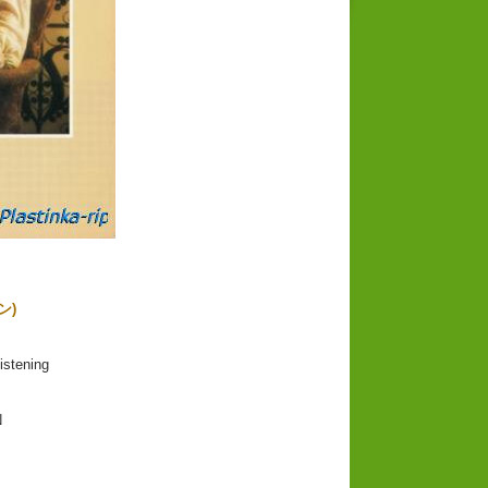
ン)
stening
N