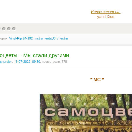
Релиз залит на:
yand.Disс
гория:
Vinyl-Rip 24-192
,
Instrumental,Orchestra
оцветы ‎– Мы стали другими
shurele
от
6-07-2022, 09:30
, посмотрело: 778
* MC *