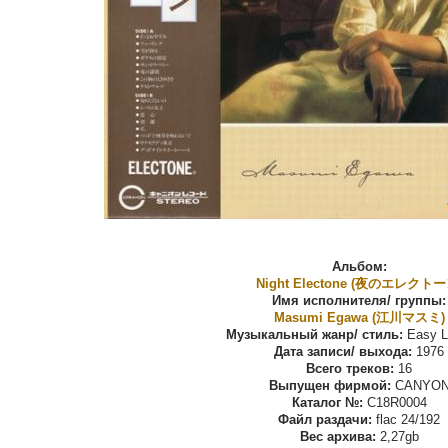
Альбом:
Night Electone (夜のエレクトー
Имя исполнителя/ группы:
Masumi Egawa (江川マスミ)
Музыкальный жанр/ стиль:
Easy Li
Дата записи/ выхода:
1976
Всего треков:
16
Выпущен фирмой:
CANYO
Каталог №:
C18R0004
Файл раздачи:
flac 24/192
Вес архива:
2,27gb