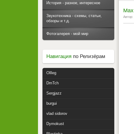
История - разное, интересное
Max 
Звукотехника - схемы, статьи,
Автор:
обзоры и т.д.
Фотогалерея - мой мир
Навигация
по Релизёрам
Ollleg
DmTch
Sergjazz
burgui
vlad sidorov
Dymokust
Plastinka