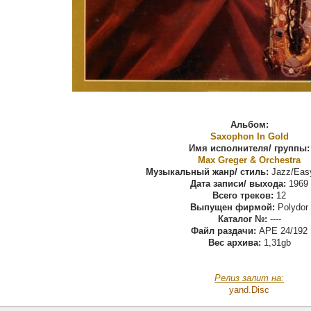
Альбом:
Saxophon In Gold
Имя исполнителя/ группы:
Max Greger & Orchestra
Музыкальный жанр/ стиль:
Jazz/Easy
Дата записи/ выхода:
1969
Всего треков:
12
Выпущен фирмой:
Polydor
Каталог №:
----
Файл раздачи:
APE 24/192
Вес архива:
1,31gb
Релиз залит на:
yand.Disс