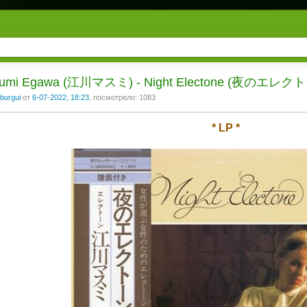
umi Egawa (江川マスミ) - Night Electone (夜のエレク
burgui
от
6-07-2022, 18:23
, посмотрело: 1083
* LP *