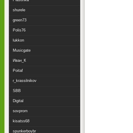
shurele
green73
Polis76
lukkon
Musicgate
Иван_К
Poitaf
r_krassilnikov
SBB
Digital
sovprom
kisatss68
spunkerboybr