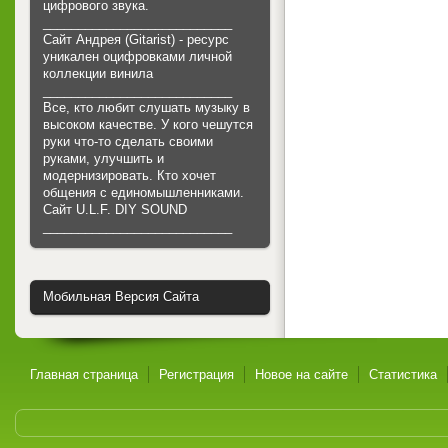
цифрового звука.
___________________________
Сайт Андрея (Gitarist) - ресурс
уникален оцифровками личной
коллекции винила
___________________________
Все, кто любит слушать музыку в
высоком качестве. У кого чешутся
руки что-то сделать своими
руками, улучшить и
модернизировать. Кто хочет
общения с единомышленниками.
Cайт U.L.F. DIY SOUND
___________________________
Мобильная Версия Сайта
Главная страница
Регистрация
Новое на сайте
Статистика