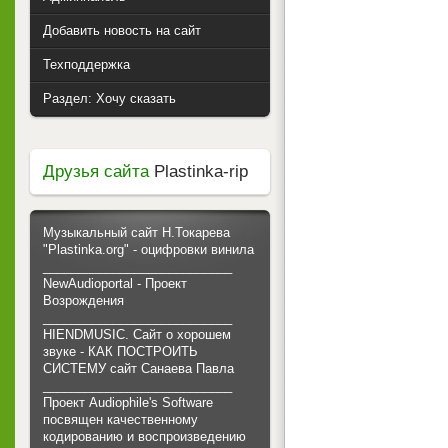
Добавить новость на сайт
Техподдержка
Раздел: Хочу сказать
Друзья сайта
Plastinka-rip
Музыкальный сайт Н.Токарева
"Plastinka.org" - оцифровки винила
___________________________
NewAudioportal - Проект
Возрождения
___________________________
HIENDMUSIC. Сайт о хорошем
звуке - КАК ПОСТРОИТЬ
СИСТЕМУ сайт Санаева Павла
___________________________
Проект Audiophile's Software
посвящен качественному
кодированию и воспроизведению