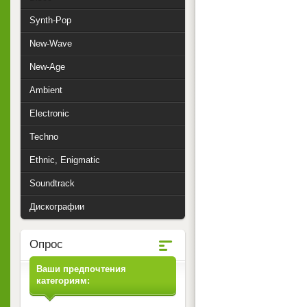
Synth-Pop
New-Wave
New-Age
Ambient
Electronic
Techno
Ethnic, Enigmatic
Soundtrack
Дискографии
Опрос
Ваши предпочтения
категориям: