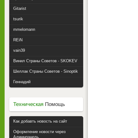
Gitarist
tsurik
mmelomann
REiN
vain39
Винил Страны Советов - SKOKEV
Шеллак Страны Советов - Sinoptik
Геннадий
Техническая
Помощь
Как добавть новость на сайт
Оформление новости через
Админпанель