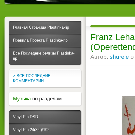
Главная Страница Plastinka-rip
Franz Leha
Правила Проекта Plastinka-rip
(Operettenq
Все Последние релизы Plastinka-
Автор:
shurele
о
rip
> ВСЕ ПОСЛЕДНИЕ
КОММЕНТАРИИ
Музыка
по разделам
Vinyl Rip DSD
Vinyl Rip 24(32f)/192