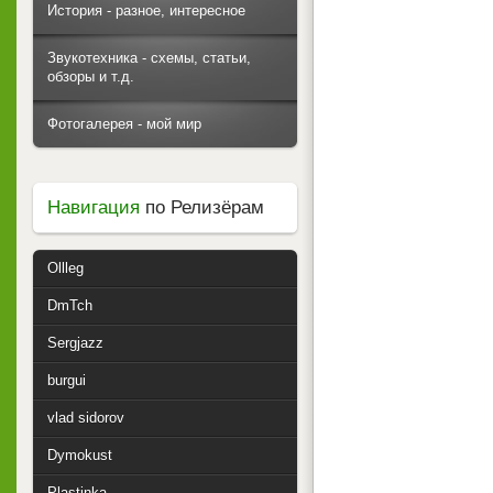
История - разное, интересное
Звукотехника - схемы, статьи,
обзоры и т.д.
Фотогалерея - мой мир
Навигация
по Релизёрам
Ollleg
DmTch
Sergjazz
burgui
vlad sidorov
Dymokust
Plastinka