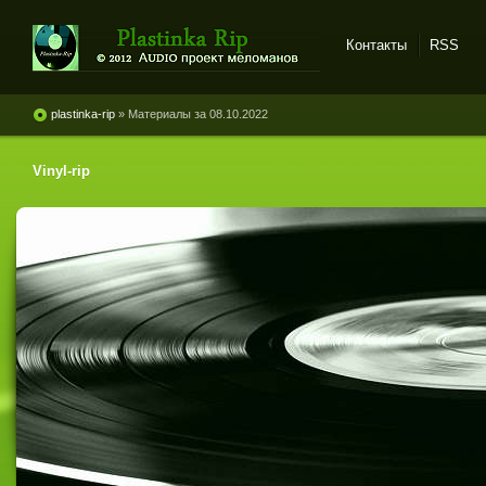
Контакты
RSS
Plastinka rip - оцифровки
винила и магнитоальбомов
plastinka-rip
» Материалы за 08.10.2022
Vinyl-rip