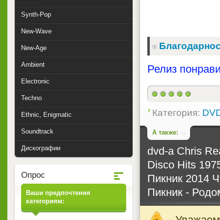
Synth-Pop
New-Wave
Благодарнос
New-Age
Ambient
Релиз понрави
Electronic
Techno
Категория:
DVD
Ethnic, Enigmatic
Soundtrack
А также:
Дискографии
dvd-a Chris Re
Disco Hits 1975
Опрос
Пикник 2014 
Пикник - Родо
Ваши предпочтения
категориям:
Уважаемы