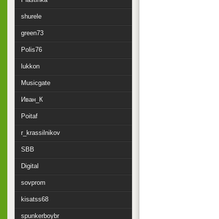
shurele
green73
Polis76
lukkon
Musicgate
Иван_К
Poitaf
r_krassilnikov
SBB
Digital
sovprom
kisatss68
spunkerboybr