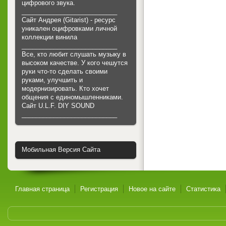
цифрового звука.
___________________________
Сайт Андрея (Gitarist) - ресурс
уникален оцифровками личной
коллекции винила
___________________________
Все, кто любит слушать музыку в
высоком качестве. У кого чешутся
руки что-то сделать своими
руками, улучшить и
модернизировать. Кто хочет
общения с единомышленниками.
Cайт U.L.F. DIY SOUND
___________________________
Мобильная Версия Сайта
Главная страница
Регистрация
Новое на сайте
Статистика