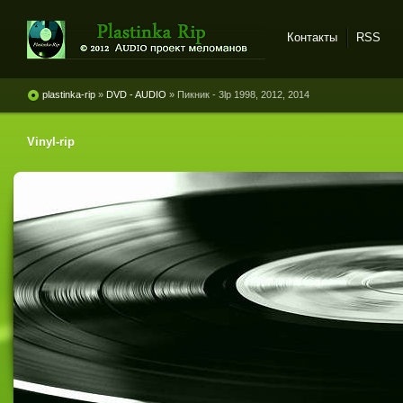
Контакты
RSS
Plastinka rip - оцифровки
винила и магнитоальбомов
plastinka-rip
»
DVD - AUDIO
» Пикник - 3lp 1998, 2012, 2014
Vinyl-rip