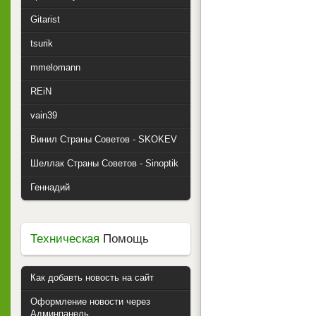
Gitarist
tsurik
mmelomann
REiN
vain39
Винил Страны Советов - SKOKEV
Шеллак Страны Советов - Sinoptik
Геннадий
Техническая
Помощь
Как добавть новость на сайт
Оформление новости через
Админпанель