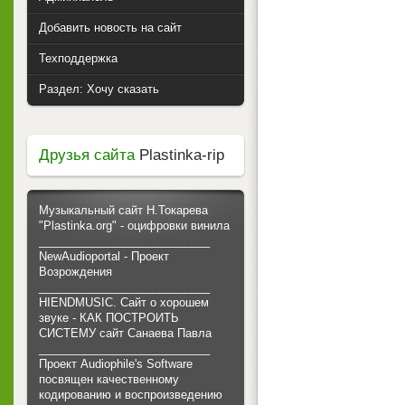
Добавить новость на сайт
Техподдержка
Раздел: Хочу сказать
Друзья сайта
Plastinka-rip
Музыкальный сайт Н.Токарева
"Plastinka.org" - оцифровки винила
___________________________
NewAudioportal - Проект
Возрождения
___________________________
HIENDMUSIC. Сайт о хорошем
звуке - КАК ПОСТРОИТЬ
СИСТЕМУ сайт Санаева Павла
___________________________
Проект Audiophile's Software
посвящен качественному
кодированию и воспроизведению