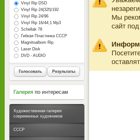
Vinyl Rip DSD
незареги
Vinyl Rip 24(32f)/192
Мы реко
Vinyl Rip 24/96
Vinyl Rip 16/44,1 Mp3
сайт под
Schellak 78
Гибкая Пластинка СССР
Magnitoalbom Rip
Информ
Laser Disk
Посетите
DVD - AUDIO
оставлят
Голосовать
Результаты
Галерея
по интересам
Художественная галерея
современных художников
СССР