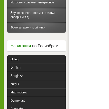
История - разное, интересное
Звукотехника - схемы, статьи,
обзоры и т.д.
Фотогалерея - мой мир
Навигация
по Релизёрам
Ollleg
DmTch
Sergjazz
burgui
vlad sidorov
Dymokust
Plastinka