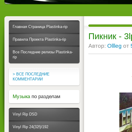
Главная Страница Plastinka-rip
Пикник - 3
Правила Проекта Plastinka-rip
Автор:
Ollleg
от
Все Последние релизы Plastinka-
rip
> ВСЕ ПОСЛЕДНИЕ
КОММЕНТАРИИ
Музыка
по разделам
Vinyl Rip DSD
Vinyl Rip 24(32f)/192