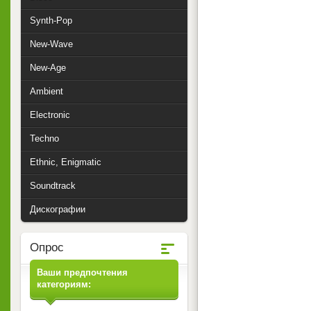
Synth-Pop
New-Wave
New-Age
Ambient
Electronic
Techno
Ethnic, Enigmatic
Soundtrack
Дискографии
Опрос
Ваши предпочтения
категориям: