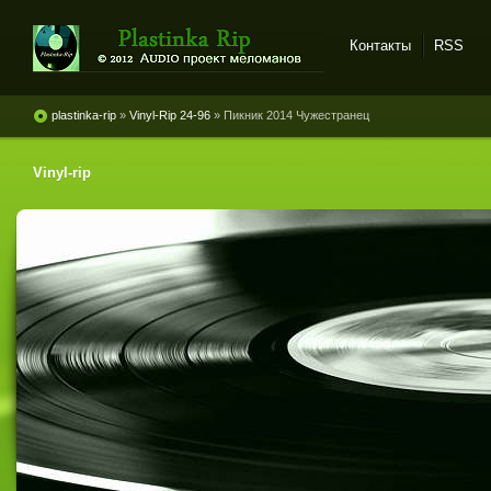
Контакты
RSS
Plastinka rip - оцифровки
винила и магнитоальбомов
plastinka-rip
»
Vinyl-Rip 24-96
» Пикник 2014 Чужестранец
Vinyl-rip