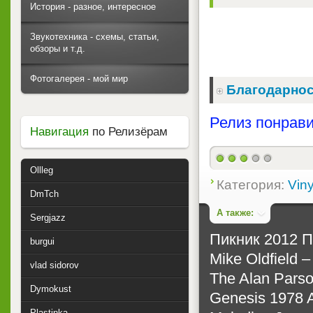
История - разное, интересное
Звукотехника - схемы, статьи,
обзоры и т.д.
Фотогалерея - мой мир
Благодарнос
Релиз понрави
Навигация
по Релизёрам
Ollleg
Категория:
Viny
DmTch
А также:
Sergjazz
Пикник 2012 
burgui
Mike Oldfield –
vlad sidorov
The Alan Parso
Dymokust
Genesis 1978 
Plastinka