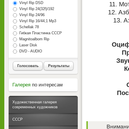
Vinyl Rip DSD
11. Мо
Vinyl Rip 24(32f)/192
12. Аз
Vinyl Rip 24/96
13. 
Vinyl Rip 16/44,1 Mp3
Schellak 78
Гибкая Пластинка СССР
Magnitoalbom Rip
Оциф
Laser Disk
DVD - AUDIO
П
Зву
Голосовать
Результаты
К
Галерея
по интересам
Пос
Художественная галерея
современных художников
СССР
Внимание