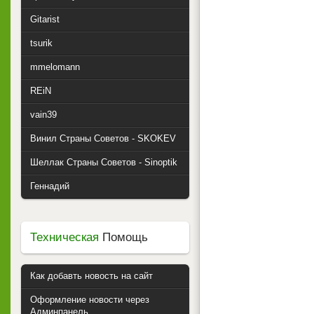
Gitarist
tsurik
mmelomann
REiN
vain39
Винил Страны Советов - SKOKEV
Шеллак Страны Советов - Sinoptik
Геннадий
Техническая
Помощь
Как добавть новость на сайт
Оформление новости через
Админпанель