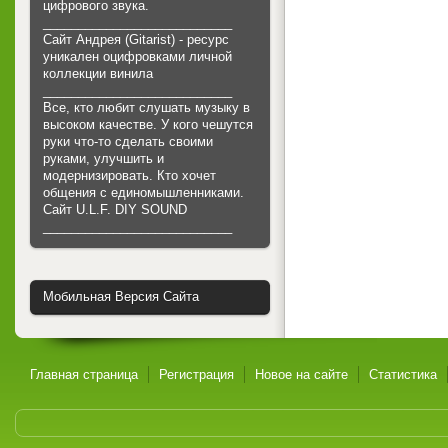
цифрового звука.
___________________________
Сайт Андрея (Gitarist) - ресурс
уникален оцифровками личной
коллекции винила
___________________________
Все, кто любит слушать музыку в
высоком качестве. У кого чешутся
руки что-то сделать своими
руками, улучшить и
модернизировать. Кто хочет
общения с единомышленниками.
Cайт U.L.F. DIY SOUND
___________________________
Мобильная Версия Сайта
Главная страница
Регистрация
Новое на сайте
Статистика