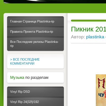
Главная Страница Plastinka-rip
Пикник 20
Правила Проекта Plastinka-rip
Автор:
plastinka
Все Последние релизы Plastinka-
rip
> ВСЕ ПОСЛЕДНИЕ
КОММЕНТАРИИ
Музыка
по разделам
Vinyl Rip DSD
Vinyl Rip 24(32f)/192