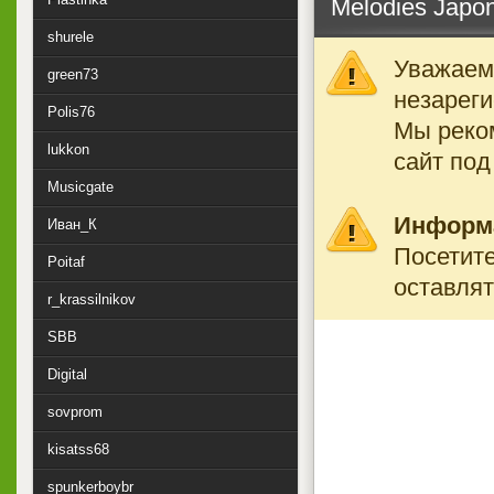
Melodies Japon
shurele
Уважаемы
green73
незареги
Polis76
Мы реко
lukkon
сайт под
Musicgate
Информ
Иван_К
Посетите
Poitaf
оставлят
r_krassilnikov
SBB
Digital
sovprom
kisatss68
spunkerboybr