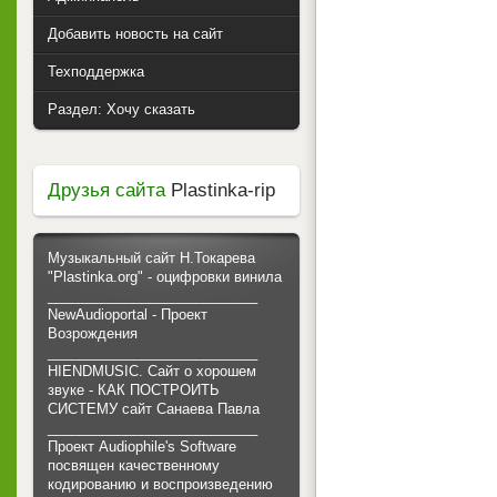
Добавить новость на сайт
Техподдержка
Раздел: Хочу сказать
Друзья сайта
Plastinka-rip
Музыкальный сайт Н.Токарева
"Plastinka.org" - оцифровки винила
___________________________
NewAudioportal - Проект
Возрождения
___________________________
HIENDMUSIC. Сайт о хорошем
звуке - КАК ПОСТРОИТЬ
СИСТЕМУ сайт Санаева Павла
___________________________
Проект Audiophile's Software
посвящен качественному
кодированию и воспроизведению