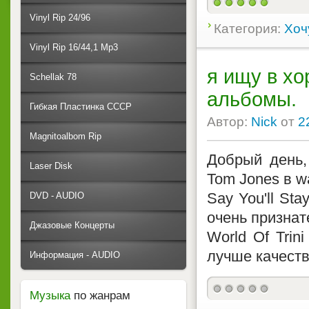
Vinyl Rip 24/96
Категория:
Хоч
Vinyl Rip 16/44,1 Mp3
я ищу в х
Schellak 78
альбомы.
Гибкая Пластинка СССР
Автор:
Nick
от
2
Magnitoalbom Rip
Добрый день,
Laser Disk
Tom Jones в w
Say You'll Sta
DVD - AUDIO
очень признате
Джазовые Концерты
World Of Trini
лучше качеств
Информация - AUDIO
Музыка
по жанрам