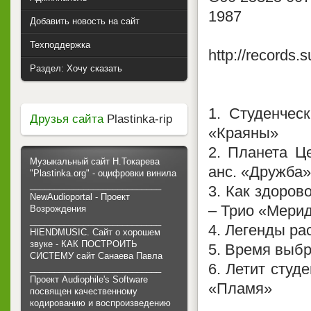
1987
Добавить новость на сайт
Техподдержка
http://records.
Раздел: Хочу сказать
1. Студенчес
Друзья сайта
Plastinka-rip
«Краяны»
2. Планета Ц
Музыкальный сайт Н.Токарева
анс. «Дружба»
"Plastinka.org" - оцифровки винила
___________________________
3. Как здоров
NewAudioportal - Проект
– Трио «Мери
Возрождения
___________________________
4. Легенды ра
HIENDMUSIC. Сайт о хорошем
звуке - КАК ПОСТРОИТЬ
5. Время выб
СИСТЕМУ сайт Санаева Павла
6. Летит студ
___________________________
Проект Audiophile's Software
«Пламя»
посвящен качественному
кодированию и воспроизведению