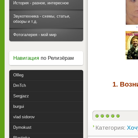
История - разное, интересное
Звукотехника - схемы, статьи,
обзоры и т.д.
Фотогалерея - мой мир
Навигация
по Релизёрам
Ollleg
1. Возн
DmTch
Sergjazz
burgui
vlad sidorov
Категория:
Хоч
Dymokust
Plastinka