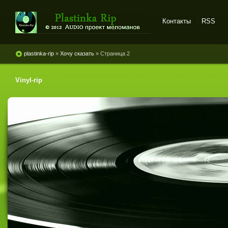
Контакты
RSS
Plastinka rip - оцифровки
винила и магнитоальбомов
plastinka-rip
»
Хочу сказать
» Страница 2
Vinyl-rip