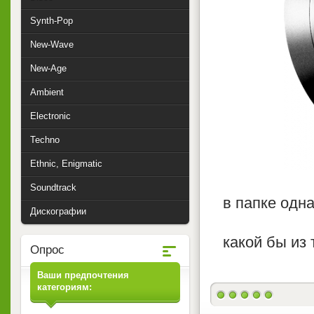
Synth-Pop
New-Wave
New-Age
Ambient
Electronic
Techno
Ethnic, Enigmatic
Soundtrack
в папке одна
Дискографии
какой бы из 
Опрос
Ваши предпочтения
категориям: