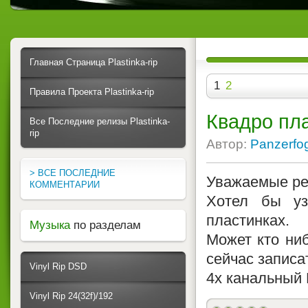
Главная Страница Plastinka-rip
1
2
Правила Проекта Plastinka-rip
Квадро пл
Все Последние релизы Plastinka-
rip
Автор:
Panzerfo
> ВСЕ ПОСЛЕДНИЕ
Уважаемые ре
КОММЕНТАРИИ
Хотел бы уз
пластинках.
Музыка
по разделам
Может кто ни
сейчас записа
Vinyl Rip DSD
4х канальный
Vinyl Rip 24(32f)/192