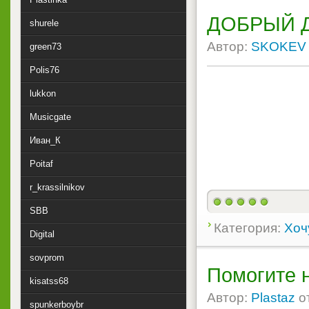
ДОБРЫЙ Д
shurele
Автор:
SKOKEV
green73
Polis76
lukkon
Musicgate
Иван_К
Poitaf
r_krassilnikov
SBB
Категория:
Хоч
Digital
sovprom
Помогите 
kisatss68
Автор:
Plastaz
о
spunkerboybr