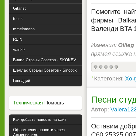
Gitarist
Помогите най
tsurik
фирмы Balka
Валенди BTA 
mmelomann
REiN
Изменил:
Ollleg
vain39
прямая ссылка н
Винил Страны Советов - SKOKEV
Шеллак Страны Советов - Sinoptik
Категория:
Хоч
Геннадий
Песни сту
Техническая
Помощь
Автор:
Valera12
Как добавть новость на сайт
Оставим добры
Оформление новости через
С60 25325 007
Админпанель