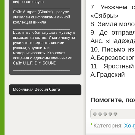
цифрового звука.
7. Уезжаем с
___________________________
Сайт Андрея (Gitarist) - ресурс
«Сябры»
уникален оцифровками личной
коллекции винила
8. Земля моло
___________________________
9. До отправ
Все, кто любит слушать музыку в
высоком качестве. У кого чешутся
Анс. «Надежд
руки что-то сделать своими
руками, улучшить и
10. Письмо из
модернизировать. Кто хочет
А.Березовског
общения с единомышленниками.
Cайт U.L.F. DIY SOUND
11. Яростный
___________________________
А.Градский
Мобильная Версия Сайта
Помогите, по
Категория:
Хоч