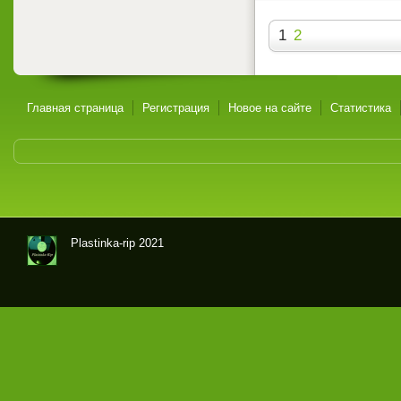
1
2
Главная страница
Регистрация
Новое на сайте
Статистика
Plastinka-rip 2021
Оци
фр
овк
и
гра
мпл
аст