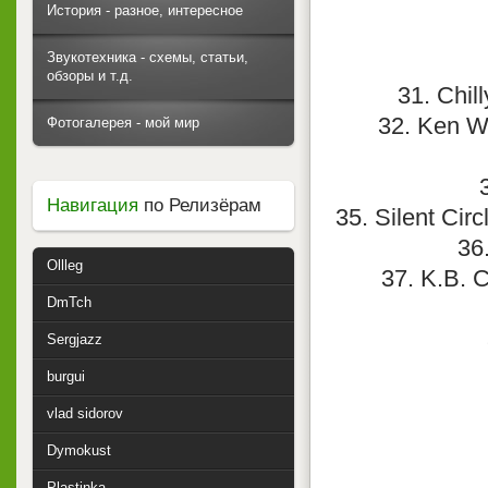
История - разное, интересное
Звукотехника - схемы, статьи,
обзоры и т.д.
31. Chil
32. Ken Wi
Фотогалерея - мой мир
Навигация
по Релизёрам
35. Silent Cir
36
Ollleg
37. K.B. 
DmTch
Sergjazz
burgui
vlad sidorov
Dymokust
Plastinka