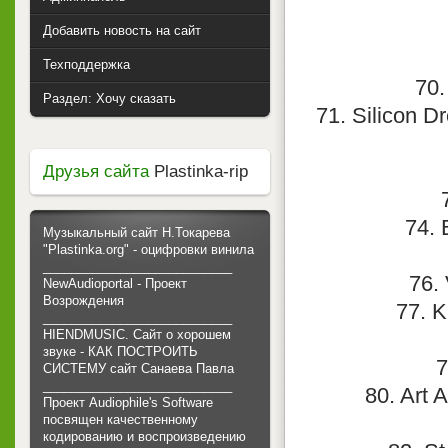
Добавить новость на сайт
Техподдержка
70.
Раздел: Хочу сказать
71. Silicon Dr
Друзья сайта
Plastinka-rip
74. 
Музыкальный сайт Н.Токарева
"Plastinka.org" - оцифровки винила
___________________________
76.
NewAudioportal - Проект
Возрождения
77. K
___________________________
HIENDMUSIC. Сайт о хорошем
звуке - КАК ПОСТРОИТЬ
7
СИСТЕМУ сайт Санаева Павла
___________________________
80. Art 
Проект Audiophile's Software
посвящен качественному
кодированию и воспроизведению