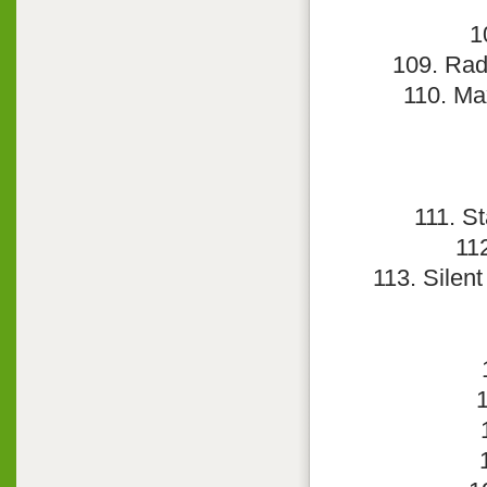
1
109. Rad
110. Max
111. S
11
113. Silent
1