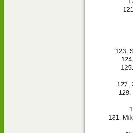
1
121
123. S
124
125.
127. 
128.
1
131. Mik