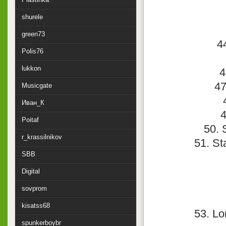
shurele
green73
4
Polis76
lukkon
4
47
Musicgate
Иван_К
4
Poitaf
50. 
r_krassilnikov
51. St
SBB
Digital
sovprom
kisatss68
53. Lo
spunkerboybr