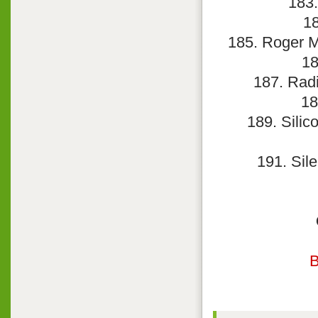
183.
18
185. Roger M
18
187. Rad
18
189. Silic
191. Sile
В