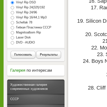
16. Sap
Vinyl Rip DSD
17. Rad
Vinyl Rip 24(32f)/192
Vinyl Rip 24/96
Vinyl Rip 16/44,1 Mp3
19. Silicon 
Schellak 78
Гибкая Пластинка СССР
Magnitoalbom Rip
20. Scotc
Laser Disk
2
DVD - AUDIO
22. Mon
23. 
Голосовать
Результаты
24. Boys N
Галерея
по интересам
Художественная галерея
28. Clif
современных художников
СССР