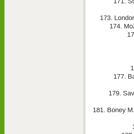
171. St
173. London
174. Moz
17
1
177. B
179. Sav
181. Boney M.