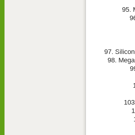
95. 
9
97. Silico
98. Mega 
9
103
1