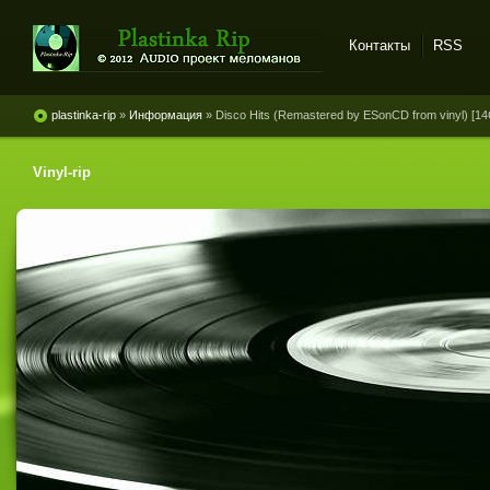
Контакты
RSS
Plastinka rip - оцифровки
винила и магнитоальбомов
plastinka-rip
»
Информация
» Disco Hits (Remastered by ESonCD from vinyl) [1
Vinyl-rip