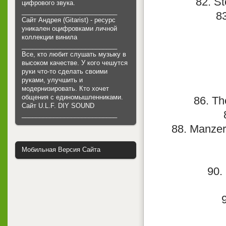
82. S
цифрового звука.
___________________________
83
Сайт Андрея (Gitarist) - ресурс
уникален оцифровками личной
коллекции винила
___________________________
Все, кто любит слушать музыку в
высоком качестве. У кого чешутся
руки что-то сделать своими
руками, улучшить и
модернизировать. Кто хочет
общения с единомышленниками.
86. Th
Cайт U.L.F. DIY SOUND
___________________________
88. Manzer
Мобильная Версия Сайта
90.