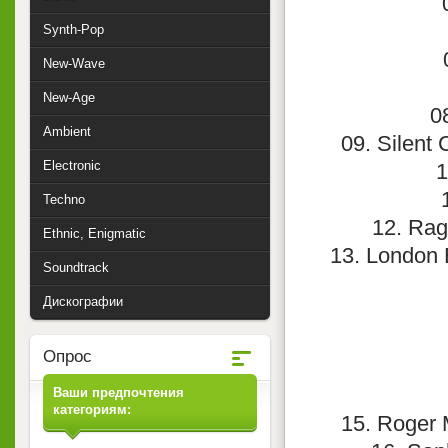
Synth-Pop
New-Wave
New-Age
0
Ambient
09. Silent 
Electronic
1
Techno
12. Rag
Ethnic, Enigmatic
13. London 
Soundtrack
Дискографии
Опрос
Ваши предпочтения
категориям:
15. Roger 