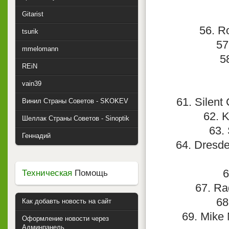
Gitarist
56. R
tsurik
57
mmelomann
5
REiN
vain39
61. Silent
Винил Страны Советов - SKOKEV
62. 
Шеллак Страны Советов - Sinoptik
63. 
Геннадий
64. Dresde
6
Техническая
Помощь
67. Ra
68
Как добавть новость на сайт
69. Mike 
Оформление новости через
Админпанель