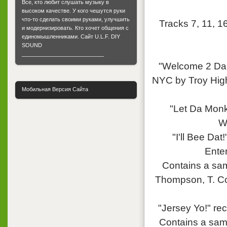
Все, кто любит слушать музыку в
высоком качестве. У кого чешутся руки
что-то сделать своими руками, улучшить
Tracks 7, 11, 16
и модернизировать. Кто хочет общения с
единомышленниками. Cайт U.L.F. DIY
SOUND
___________________________
"Welcome 2 Da 
NYC by Troy High
Мобильная Версия Сайта
"Let Da Monk
W
"I'll Bee Da
Ente
Contains a sam
Thompson, T. Co
"Jersey Yo!" re
Contains a sam