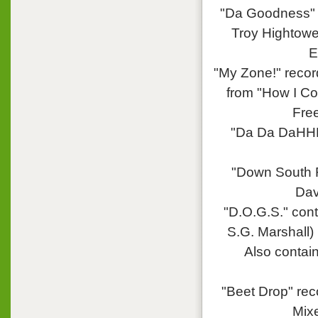
"Da Goodness" 
Troy Hightower
E
"My Zone!" recor
from "How I Co
Free
"Da Da DaHHH"
"Down South F
Dav
"D.O.G.S." cont
S.G. Marshall)
Also contain
"Beet Drop" re
Mixe