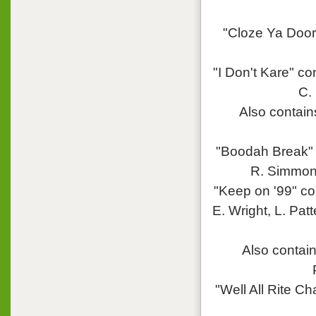
"Cloze Ya Door
"I Don't Kare" co
C.
Also contain
"Boodah Break" 
R. Simmon
"Keep on '99" co
E. Wright, L. Pat
Also contain
"Well All Rite C