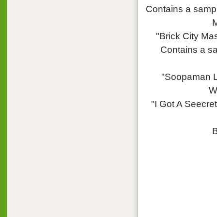
Contains a sample
M
"Brick City Ma
Contains a sa
"Soopaman Lo
W
"I Got A Seecre
B