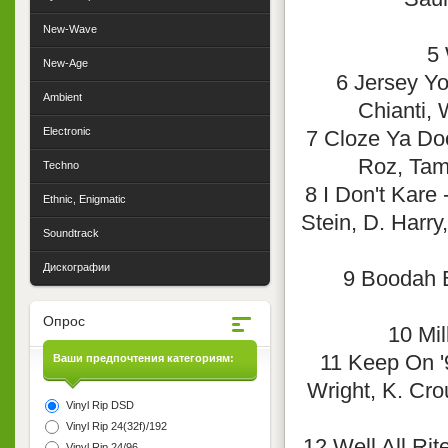
New-Wave
5 
New-Age
6 Jersey Yo
Ambient
Chianti, 
Electronic
7 Cloze Ya Doo
Roz, Tam
Techno
8 I Don't Kare
Ethnic, Enigmatic
Stein, D. Harry
Soundtrack
Дискографии
9 Boodah B
Опрос
10 Mil
11 Keep On '9
Ваши предпочтения категориям:
Wright, K. Cro
Vinyl Rip DSD
Vinyl Rip 24(32f)/192
12 Well All Ri
Vinyl Rip 24/96