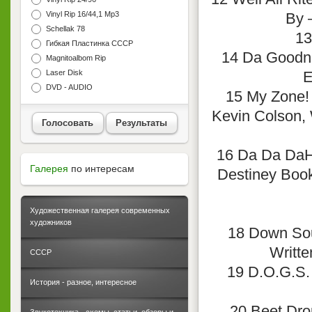
Vinyl Rip 16/44,1 Mp3
By 
Schellak 78
13
Гибкая Пластинка СССР
14 Da Goodne
Magnitoalbom Rip
Laser Disk
E
DVD - AUDIO
15 My Zone! 
Kevin Colson, 
Голосовать
Результаты
16 Da Da DaHH
Галерея
по интересам
Destiney Bookh
Художественная галерея современных
художников
18 Down Sout
Writte
СССР
19 D.O.G.S. -
История - разное, интересное
20 Beet Dro