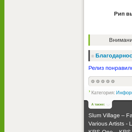
Рип в
Внимание
Благодарнос
Релиз понравилс
Категория:
Инфор
А также:
Slum Village ‎– Fa
Various Artists -
KRS-One ‎– KRS