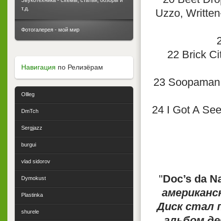
Звукотехника - схемы, статьи, обзоры и
т.д.
Uzzo, Written
Фотогалерея - мой мир
22 Brick Ci
Навигация
по Релизёрам
23 Soopaman L
Ollleg
24 I Got A See
DmTch
Sergjazz
burgui
vlad sidorov
"
Doc’s da N
Dymokust
американс
Plastinka
Диск стал 
shurele
альбом де