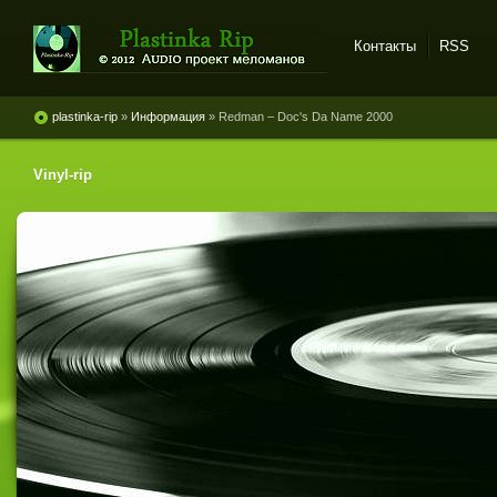
Контакты
RSS
Plastinka rip - оцифровки
винила и магнитоальбомов
plastinka-rip
»
Информация
» Redman ‎– Doc's Da Name 2000
Vinyl-rip