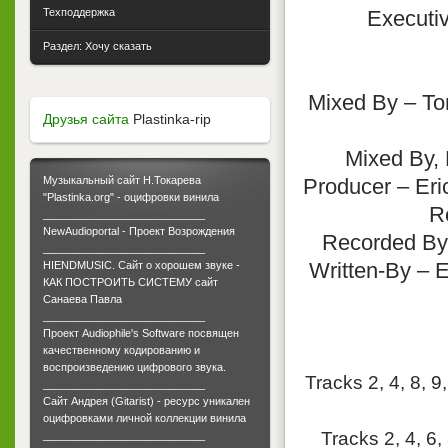
Техподдержка
Executi
Раздел: Хочу сказать
Mixed By – Tom
Друзья сайта
Plastinka-rip
Mixed By, 
Музыкальный сайт Н.Токарева
Producer – Eric
"Plastinka.org" - оцифровки винила
Re
___________________________
NewAudioportal - Проект Возрождения
Recorded By –
___________________________
Written-By – E.
HIENDMUSIC. Сайт о хорошем звуке -
КАК ПОСТРОИТЬ СИСТЕМУ сайт
Санаева Павла
___________________________
Проект Audiophile's Software посвящен
качественному кодированию и
воспроизведению цифрового звука.
Tracks 2, 4, 8, 9
___________________________
Сайт Андрея (Gitarist) - ресурс уникален
оцифровками личной коллекции винила
Tracks 2, 4, 6,
___________________________