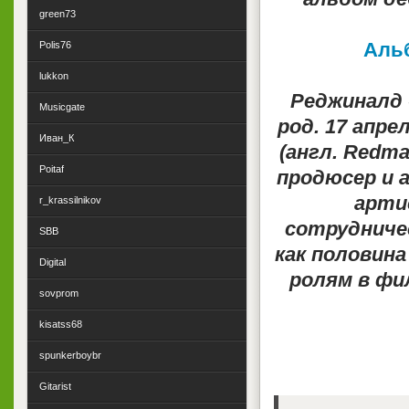
green73
Альб
Polis76
lukkon
Реджиналд «
Musicgate
род. 17 апре
Иван_К
(англ. Redm
Poitaf
продюсер и а
арти
r_krassilnikov
сотрудниче
SBB
как половина
Digital
ролям в фи
sovprom
kisatss68
spunkerboybr
Gitarist