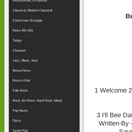
Instrumental, Orchestra
Classical, Modern Classical
В
Советская Эстрада
Retro 40x-60x
Tango
Chanson
Jazz, Blues, Soul
Bossa Nova
Rock-n-Roll
1 Welcome 2 
Folk-Rock
Rock, Art-Rock, Hard-Rock, Metal
Pop-Muzic
3 I'll Bee D
Disco
Written-By 
Saun
Synth-Pop