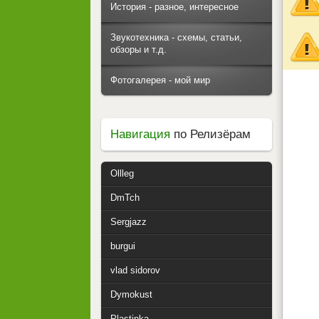
История - разное, интересное
Звукотехника - схемы, статьи,
обзоры и т.д.
Фотогалерея - мой мир
Навигация
по Релизёрам
Ollleg
DmTch
Sergjazz
burgui
vlad sidorov
Dymokust
Plastinka