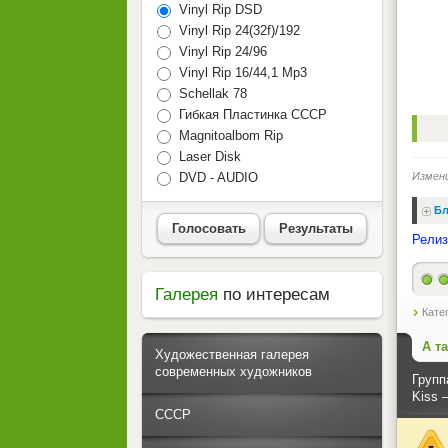
Vinyl Rip DSD
Vinyl Rip 24(32f)/192
Vinyl Rip 24/96
Vinyl Rip 16/44,1 Mp3
Schellak 78
Гибкая Пластинка СССР
Magnitoalbom Rip
Laser Disk
DVD - AUDIO
Измен
Бл
Голосовать
Результаты
Релиз
Галерея
по интересам
Кате
А т
Художественная галерея
современных художников
Групп
Kiss 
СССР