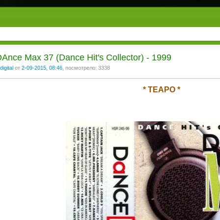
Ance Max 37 (Dance Hit's Collector) - 1999
digital
от
2-09-2015, 08:46
, посмотрело: 3338
* TEAPO *