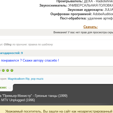
Проигрыватель:
ДЕКА - Radiotehni
Звукосниматель:
УНИВЕРСАЛЬНАЯ ГОЛОВКА 
Звуковая аудиокарта:
JULI
Оцифрован программой:
AdobeAudition
Пост-обработка:
удаление артеф
Скачать:
Внимание! У вас нет прав для просмотра скры
ил:
Ollleg
по причине: правка по шаблону
агодарностей: 9
 понравился ? Скажи автору спасибо !
гория:
Magnitoalbom Rip
,
pop muzic
акже:
а ''Премьер-Министр'' - Грязные танцы (1999)
‎– MTV Unplugged (1996)
Уважаемый посетитель, Вы зашли на сайт как незарегистрированный