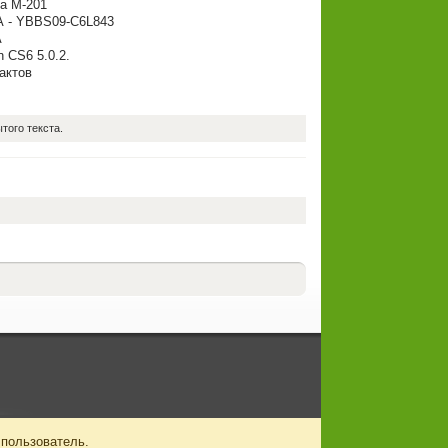
ka M-201
- YBBS09-C6L843
A
 CS6 5.0.2.
актов
того текста.
 пользователь.