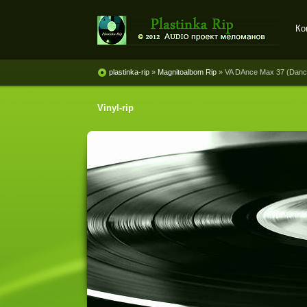
Ко
Plastinka rip - оцифровки
винила и магнитоальбомов
plastinka-rip
»
Magnitoalbom Rip
» VA DAnce Max 37 (Dance 
Vinyl-rip