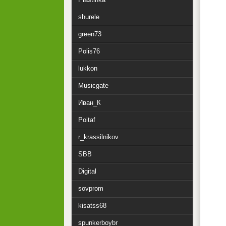
shurele
green73
Polis76
lukkon
Musicgate
Иван_К
Poitaf
r_krassilnikov
SBB
Digital
sovprom
kisatss68
spunkerboybr