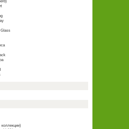
erd)
rt
ng
way
 Glass
oca
ack
ba
l
s
н. коллекции)