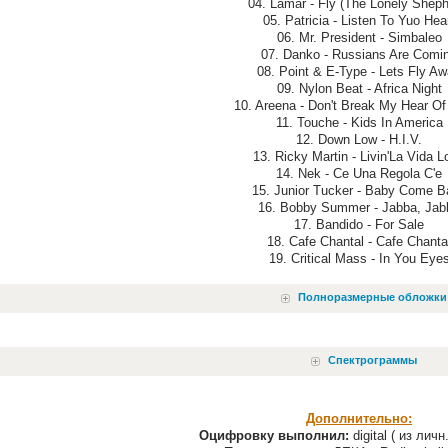
04. Lamar - Fly (The Lonely Sheph
05. Patricia - Listen To Yuo Hea
06. Mr. President - Simbaleo
07. Danko - Russians Are Comi
08. Point & E-Type - Lets Fly A
09. Nylon Beat - Africa Night
10. Areena - Don't Break My Hear Of
11. Touche - Kids In America
12. Down Low - H.I.V.
13. Ricky Martin - Livin'La Vida L
14. Nek - Ce Una Regola C'e
15. Junior Tucker - Baby Come B
16. Bobby Summer - Jabba, Jab
17. Bandido - For Sale
18. Cafe Chantal - Cafe Chanta
19. Critical Mass - In You Eye
Полноразмерные обложки
Спектрограммы
Дополнительно:
Оцифровку выполнил:
digital ( из лич