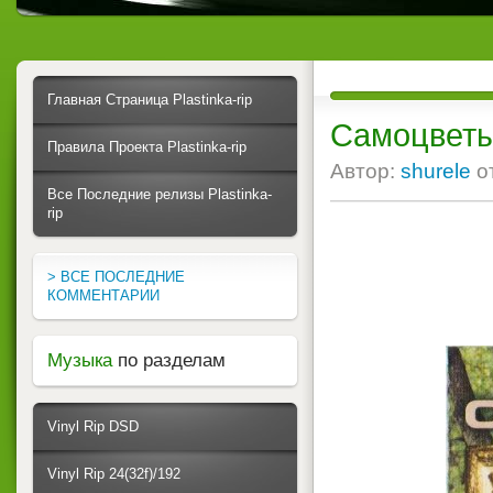
Главная Страница Plastinka-rip
Самоцветы 
Правила Проекта Plastinka-rip
Автор:
shurele
о
Все Последние релизы Plastinka-
rip
> ВСЕ ПОСЛЕДНИЕ
КОММЕНТАРИИ
Музыка
по разделам
Vinyl Rip DSD
Vinyl Rip 24(32f)/192