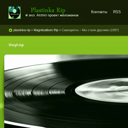
Контакты
RSS
Plastinka rip - оцифровки
винила и магнитоальбомов
plastinka-rip
»
Magnitoalbom Rip
» Самоцветы ‎– Мы стали другими (1997)
Vinyl-rip