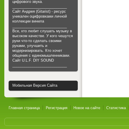
цифрового звука.
___________________________
Сайт Андрея (Gitarist) - ресурс
уникален оцифровками личной
коллекции винила
___________________________
Все, кто любит слушать музыку в
высоком качестве. У кого чешутся
руки что-то сделать своими
руками, улучшить и
модернизировать. Кто хочет
общения с единомышленниками.
Cайт U.L.F. DIY SOUND
___________________________
Мобильная Версия Сайта
Главная страница
Регистрация
Новое на сайте
Статистика