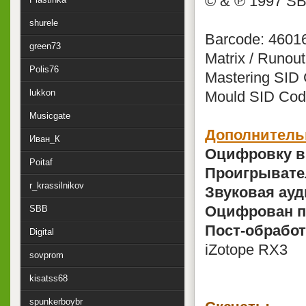
© & ℗ 1997 S
shurele
Barcode: 4601
green73
Matrix / Runo
Polis76
Mastering SID 
lukkon
Mould SID Cod
Musicgate
Дополнитель
Иван_К
Оцифровку в
Poitaf
Проигрывате
r_krassilnikov
Звуковая ауд
Оцифрован п
SBB
Пост-обработ
Digital
iZotope RX3
sovprom
kisatss68
spunkerboybr