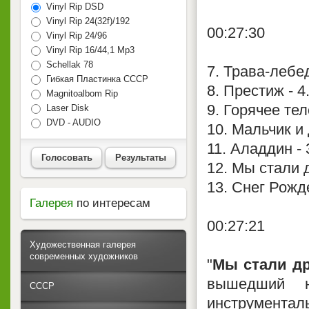
Vinyl Rip DSD
Vinyl Rip 24(32f)/192
00:27:30
Vinyl Rip 24/96
Vinyl Rip 16/44,1 Mp3
Schellak 78
7. Трава-лебед
Гибкая Пластинка СССР
8. Престиж - 4
Magnitoalbom Rip
9. Горячее тел
Laser Disk
DVD - AUDIO
10. Мальчик и 
11. Аладдин - 
Голосовать
Результаты
12. Мы стали д
13. Снег Рожде
Галерея
по интересам
00:27:21
Художественная галерея
современных художников
"
Мы стали д
вышедший н
СССР
инструмента