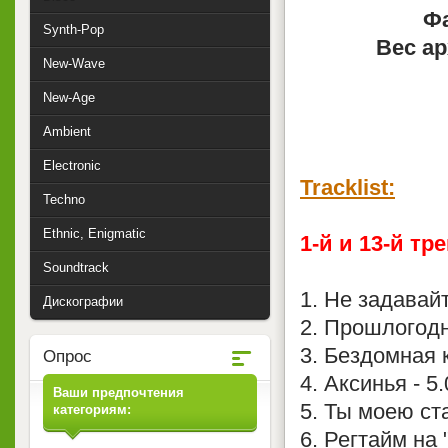
Фа
Synth-Pop
Вес ар
New-Wave
New-Age
Ambient
Electronic
Tracklist:
Techno
Ethnic, Enigmatic
1-й и 13-й тр
Soundtrack
1. Не задавай
Дискографии
2. Прошлогодн
3. Бездомная 
Опрос
4. Аксинья - 5
Ваши предпочтения
5. Ты моею ст
категориям:
6. Регтайм на 