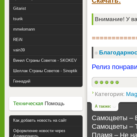
Скачать:
Gitarist
Внимание! У ва
tsurik
mmelomann
===========
REiN
vain39
Благодарнос
Винил Страны Советов - SKOKEV
Релиз понрави
Шеллак Страны Советов - Sinoptik
Геннадий
Категория:
Mag
Техническая
Помощь
А также:
Самоцветы ‎– В
Как добавть новость на сайт
Самоцветы ‎– 
Оформление новости через
Пламя ‎– Не н
Админпанель