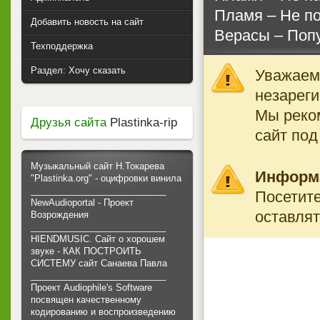
Пламя ‎– Не п
Добавить новость на сайт
Верасы ‎– Поп
Техподдержка
Раздел: Хочу сказать
Уважаемы
незареги
Мы реко
Друзья сайта
Plastinka-rip
сайт под
Музыкальный сайт Н.Токарева
Информ
"Plastinka.org" - оцифровки винила
___________________________
Посетите
NewAudioportal - Проект
оставлят
Возрождения
___________________________
HIENDMUSIC. Сайт о хорошем
звуке - КАК ПОСТРОИТЬ
СИСТЕМУ сайт Санаева Павла
___________________________
Проект Audiophile's Software
посвящен качественному
кодированию и воспроизведению