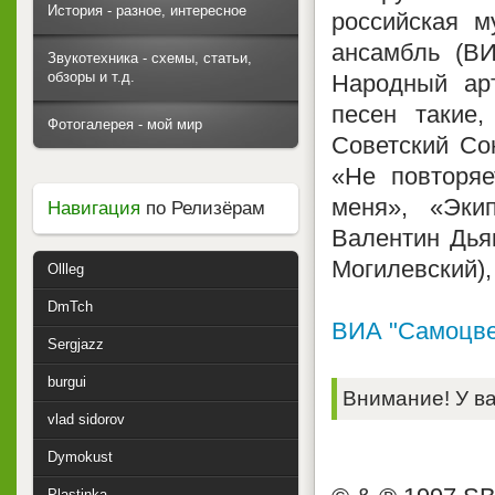
История - разное, интересное
российская м
ансамбль (ВИ
Звукотехника - схемы, статьи,
обзоры и т.д.
Народный ар
песен такие
Фотогалерея - мой мир
Советский Со
«Не повторяе
меня», «Эки
Навигация
по Релизёрам
Валентин Дья
Могилевский),
Ollleg
DmTch
ВИА "Самоцве
Sergjazz
burgui
Внимание! У ва
vlad sidorov
Dymokust
Plastinka