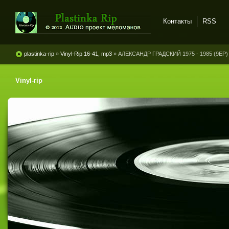
Контакты
RSS
Plastinka rip - оцифровки
винила и магнитоальбомов
plastinka-rip
»
Vinyl-Rip 16-41, mp3
» АЛЕКСАНДР ГРАДСКИЙ 1975 - 1985 (9EP)
Vinyl-rip