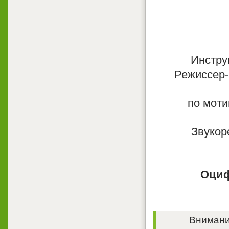
Инстру
Режиссер-
по моти
Звукор
Оциф
Внимание