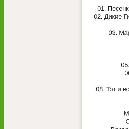
01. Песенк
02. Дикие Г
03. Ма
05
0
08. Тот и 
М
О