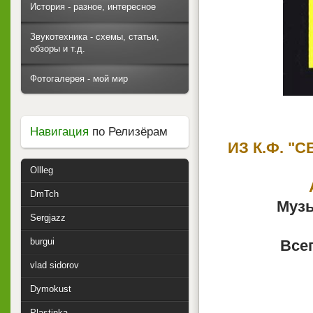
История - разное, интересное
Звукотехника - схемы, статьи,
обзоры и т.д.
Фотогалерея - мой мир
Навигация
по Релизёрам
ИЗ К.Ф. "
Ollleg
DmTch
Музы
Sergjazz
burgui
Всег
vlad sidorov
Dymokust
Plastinka