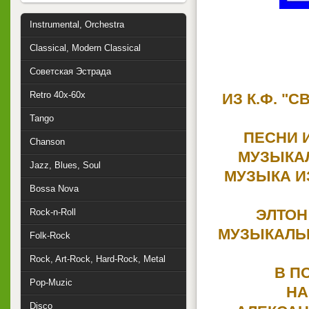
Instrumental, Orchestra
Classical, Modern Classical
Советская Эстрада
Retro 40x-60x
ИЗ К.Ф. "
Tango
ПЕСНИ И
Chanson
МУЗЫКАЛ
Jazz, Blues, Soul
МУЗЫКА ИЗ
Bossa Nova
ЭЛТОН
Rock-n-Roll
МУЗЫКАЛЬН
Folk-Rock
Rock, Art-Rock, Hard-Rock, Metal
В П
Pop-Muzic
НА
Disco