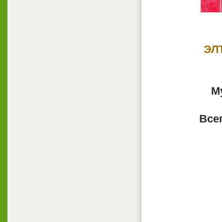
ЭЛ
М
Всег