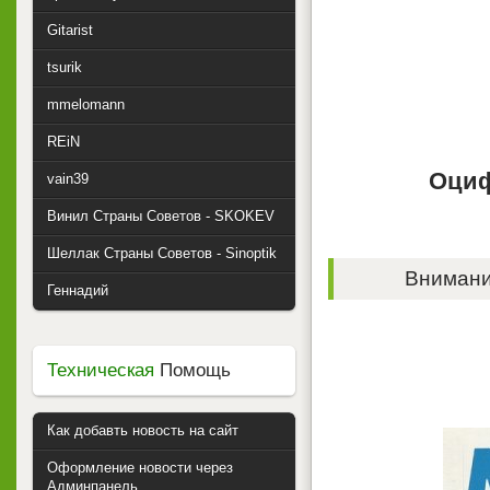
Gitarist
tsurik
mmelomann
REiN
Оциф
vain39
Винил Страны Советов - SKOKEV
Шеллак Страны Советов - Sinoptik
Внимание
Геннадий
Техническая
Помощь
Как добавть новость на сайт
Оформление новости через
Админпанель