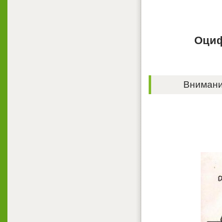
Оциф
Внимание