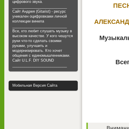
цифрового звука.
ПЕСН
___________________________
Сайт Андрея (Gitarist) - ресурс
уникален оцифровками личной
АЛЕКСАНД
коллекции винила
___________________________
Все, кто любит слушать музыку в
высоком качестве. У кого чешутся
Музыкаль
руки что-то сделать своими
руками, улучшить и
модернизировать. Кто хочет
общения с единомышленниками.
Cайт U.L.F. DIY SOUND
Всег
___________________________
Мобильная Версия Сайта
Внимание