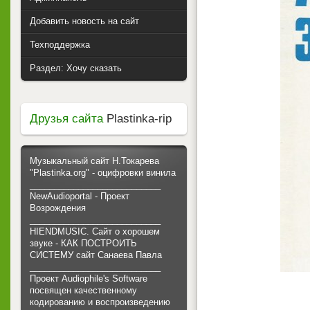
Добавить новость на сайт
Техподдержка
Раздел: Хочу сказать
Друзья сайта
Plastinka-rip
Музыкальный сайт Н.Токарева
"Plastinka.org" - оцифровки винила
___________________________
NewAudioportal - Проект
Возрождения
___________________________
HIENDMUSIC. Сайт о хорошем
звуке - КАК ПОСТРОИТЬ
СИСТЕМУ сайт Санаева Павла
___________________________
Проект Audiophile's Software
посвящен качественному
кодированию и воспроизведению