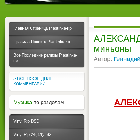
Главная Страница Plastinka-rip
АЛЕКСАНДР
Правила Проекта Plastinka-rip
миньоны
Все Последние релизы Plastinka-
Автор:
Геннади
rip
> ВСЕ ПОСЛЕДНИЕ
КОММЕНТАРИИ
АЛЕК
Музыка
по разделам
Vinyl Rip DSD
Vinyl Rip 24(32f)/192