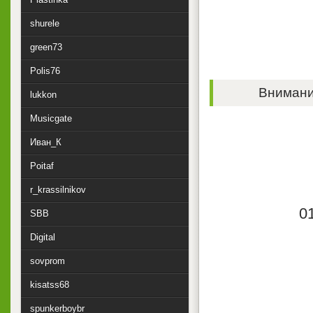
shurele
green73
Polis76
Внимание
lukkon
Musicgate
Иван_К
Poitaf
r_krassilnikov
0
SBB
Digital
sovprom
kisatss68
spunkerboybr