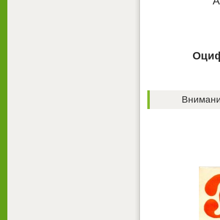
А
Оциф
Внимание