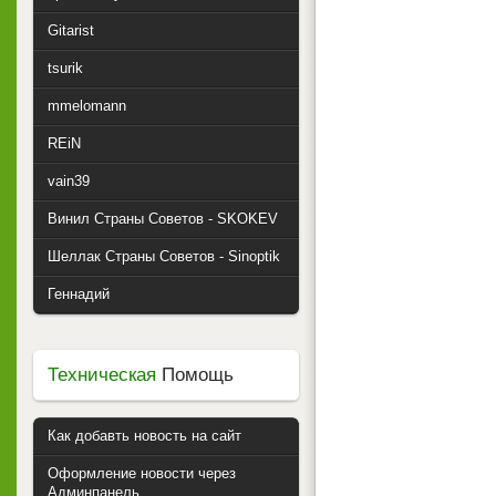
Gitarist
tsurik
mmelomann
REiN
vain39
Винил Страны Советов - SKOKEV
Шеллак Страны Советов - Sinoptik
Геннадий
Техническая
Помощь
Как добавть новость на сайт
Оформление новости через
Админпанель