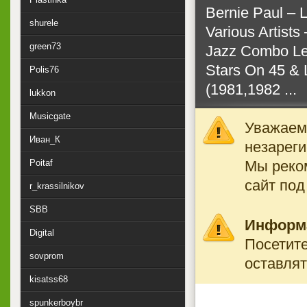
Bernie Paul ‎– 
shurele
Various Artists
green73
Jazz Combo Lea
Stars On 45 & 
Polis76
(1981,1982 ...
lukkon
Musicgate
Уважаемы
Иван_К
незареги
Мы реко
Poitaf
сайт под
r_krassilnikov
SBB
Информ
Digital
Посетите
sovprom
оставлят
kisatss68
spunkerboybr