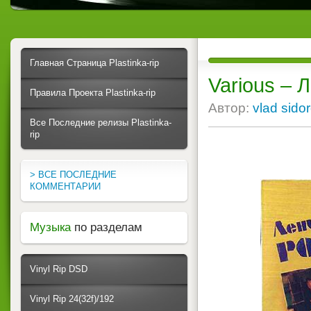
Главная Страница Plastinka-rip
Various ‎–
Правила Проекта Plastinka-rip
Автор:
vlad sido
Все Последние релизы Plastinka-
rip
> ВСЕ ПОСЛЕДНИЕ
КОММЕНТАРИИ
Музыка
по разделам
Vinyl Rip DSD
Vinyl Rip 24(32f)/192