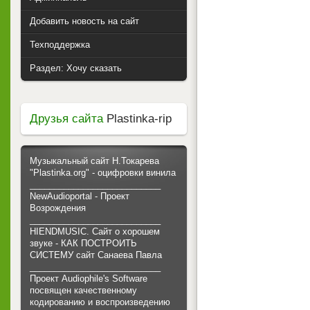
Добавить новость на сайт
Техподдержка
Раздел: Хочу сказать
Друзья сайта
Plastinka-rip
Музыкальный сайт Н.Токарева
"Plastinka.org" - оцифровки винила
___________________________
NewAudioportal - Проект
Возрождения
___________________________
HIENDMUSIC. Сайт о хорошем
звуке - КАК ПОСТРОИТЬ
СИСТЕМУ сайт Санаева Павла
___________________________
Проект Audiophile's Software
посвящен качественному
кодированию и воспроизведению