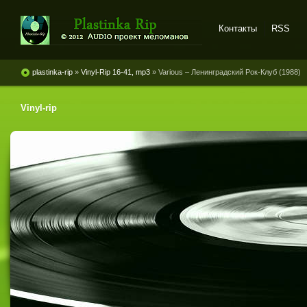
Контакты
RSS
Plastinka rip - оцифровки
винила и магнитоальбомов
plastinka-rip
»
Vinyl-Rip 16-41, mp3
» Various ‎– Ленинградский Рок-Клуб (1988)
Vinyl-rip