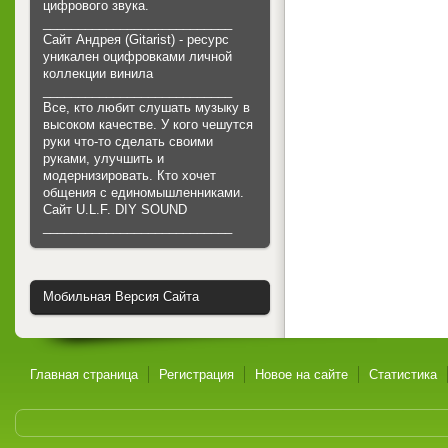
цифрового звука.
___________________________
Сайт Андрея (Gitarist) - ресурс
уникален оцифровками личной
коллекции винила
___________________________
Все, кто любит слушать музыку в
высоком качестве. У кого чешутся
руки что-то сделать своими
руками, улучшить и
модернизировать. Кто хочет
общения с единомышленниками.
Cайт U.L.F. DIY SOUND
___________________________
Мобильная Версия Сайта
Главная страница
Регистрация
Новое на сайте
Статистика