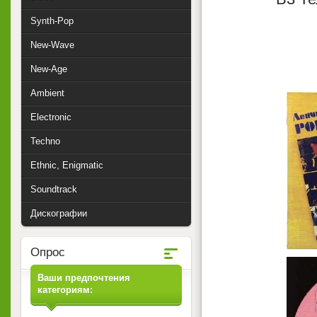
Synth-Pop
New-Wave
New-Age
Ambient
Electronic
Techno
Ethnic, Enigmatic
Soundtrack
Дискографии
Опрос
Ваши предпочтения
категориям: