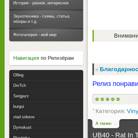
История - разное, интересное
Звукотехника - схемы, статьи,
обзоры и т.д.
Фотогалерея - мой мир
Внимание
Навигация
по Релизёрам
Благодарнос
Ollleg
Релиз понрави
DmTch
Sergjazz
burgui
Категория:
Viny
vlad sidorov
А также:
Dymokust
UB40 - Rat In 
Plastinka