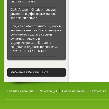
цифрового звука.
___________________________
Сайт Андрея (Gitarist) - ресурс
уникален оцифровками личной
коллекции винила
___________________________
Все, кто любит слушать музыку в
высоком качестве. У кого чешутся
руки что-то сделать своими
руками, улучшить и
модернизировать. Кто хочет
общения с единомышленниками.
Cайт U.L.F. DIY SOUND
___________________________
Мобильная Версия Сайта
Главная страница
Регистрация
Новое на сайте
Статистика