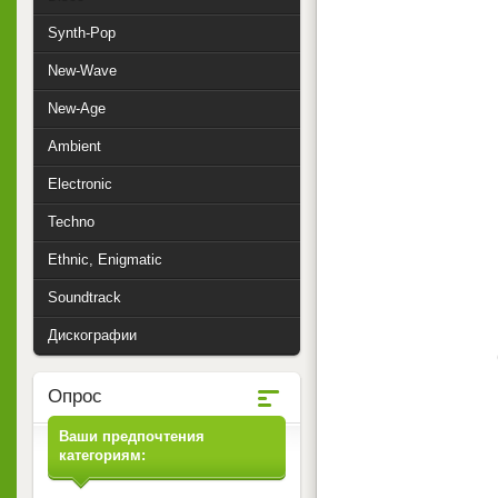
Synth-Pop
New-Wave
New-Age
Ambient
Electronic
Techno
Ethnic, Enigmatic
Soundtrack
Дискографии
Опрос
Ваши предпочтения
категориям: