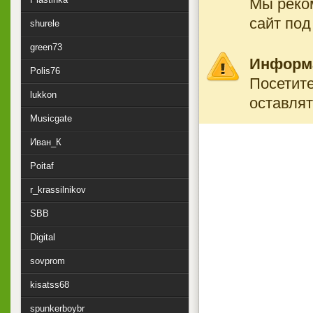
Мы реко
сайт под
shurele
green73
Информ
Polis76
Посетите
lukkon
оставлят
Musicgate
Иван_К
Poitaf
r_krassilnikov
SBB
Digital
sovprom
kisatss68
spunkerboybr