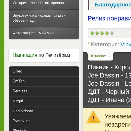
История - разное, интересное
Благодарнос
Звукотехника - схемы, статьи,
Релиз понрави
обзоры и т.д.
Фотогалерея - мой мир
Категория:
Viny
Навигация
по Релизёрам
А также:
Пикник - Коро
Ollleg
Joe Dassin - 1
DmTch
Joe Dassin - L
ДДТ - Черный 
Sergjazz
ДДТ - Иначе (
burgui
vlad sidorov
Уважаемы
Dymokust
незареги
Plastinka