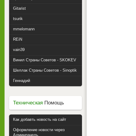
Gitarist
tsurik
mmelomann
REiN
vain39
Винил Страны Советов - SKOKEV
Шеллак Страны Советов - Sinoptik
Геннадий
Техническая
Помощь
Как добавть новость на сайт
Оформление новости через
Админпанель