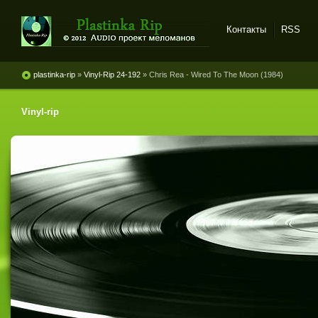
Контакты
RSS
Plastinka rip - оцифровки
винила и магнитоальбомов
plastinka-rip
»
Vinyl-Rip 24-192
» Chris Rea - Wired To The Moon (1984)
Vinyl-rip