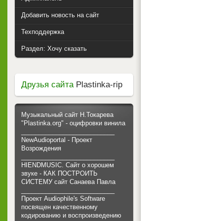
Добавить новость на сайт
Техподдержка
Раздел: Хочу сказать
Друзья сайта
Plastinka-rip
Музыкальный сайт Н.Токарева
"Plastinka.org" - оцифровки винила
___________________________
NewAudioportal - Проект
Возрождения
___________________________
HIENDMUSIC. Сайт о хорошем
звуке - КАК ПОСТРОИТЬ
СИСТЕМУ сайт Санаева Павла
___________________________
Проект Audiophile's Software
посвящен качественному
кодированию и воспроизведению