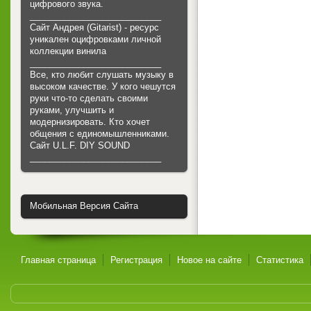
цифрового звука.
___________________________
Сайт Андрея (Gitarist) - ресурс
уникален оцифровками личной
коллекции винила
___________________________
Все, кто любит слушать музыку в
высоком качестве. У кого чешутся
руки что-то сделать своими
руками, улучшить и
модернизировать. Кто хочет
общения с единомышленниками.
Cайт U.L.F. DIY SOUND
___________________________
Мобильная Версия Сайта
Главная страница
Регистрация
Новое на сайте
Статистика