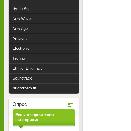
Synth-Pop
New-Wave
New-Age
Ambient
Electronic
Techno
Ethnic, Enigmatic
Soundtrack
Дискографии
Опрос
Ваши предпочтения
категориям: