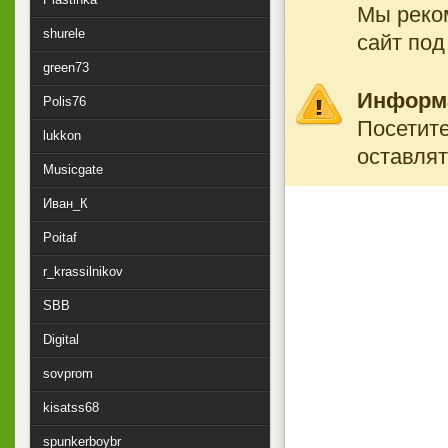
Мы реко
shurele
сайт под
green73
Информ
Polis76
Посетите
lukkon
оставлят
Musicgate
Иван_К
Poitaf
r_krassilnikov
SBB
Digital
sovprom
kisatss68
spunkerboybr