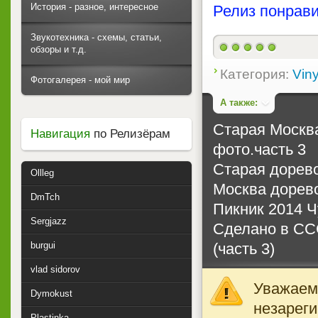
История - разное, интересное
Релиз понрави
Звукотехника - схемы, статьи,
обзоры и т.д.
Категория:
Viny
Фотогалерея - мой мир
А также:
Старая Москва
Навигация
по Релизёрам
фото.часть 3
Старая дорев
Ollleg
Москва дорево
DmTch
Пикник 2014 
Sergjazz
Сделано в СС
(часть 3)
burgui
vlad sidorov
Уважаемы
Dymokust
незареги
Plastinka