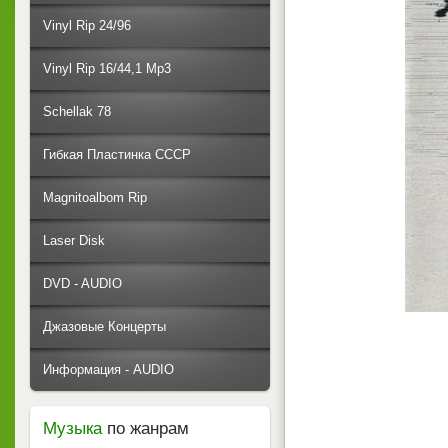
Vinyl Rip 24/96
Vinyl Rip 16/44,1 Mp3
Schellak 78
Гибкая Пластинка СССР
Magnitoalbom Rip
Laser Disk
DVD - AUDIO
Джазовые Концерты
Информация - AUDIO
Музыка
по жанрам