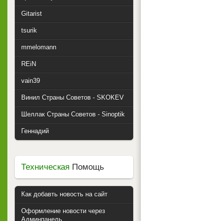
Gitarist
tsurik
mmelomann
REiN
vain39
Винил Страны Советов - SKOKEV
Шеллак Страны Советов - Sinoptik
Геннадий
Техническая
Помощь
Как добавть новость на сайт
Оформление новости через
Админпанель