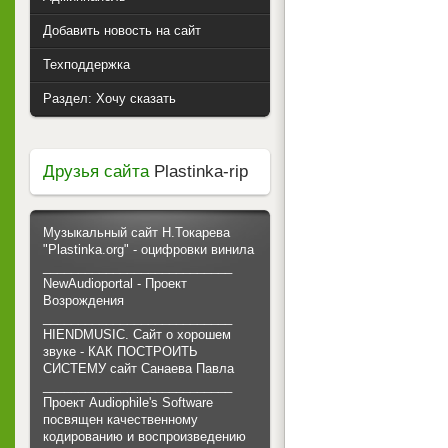
Добавить новость на сайт
Техподдержка
Раздел: Хочу сказать
Друзья сайта
Plastinka-rip
Музыкальный сайт Н.Токарева
"Plastinka.org" - оцифровки винила
___________________________
NewAudioportal - Проект
Возрождения
___________________________
HIENDMUSIC. Сайт о хорошем
звуке - КАК ПОСТРОИТЬ
СИСТЕМУ сайт Санаева Павла
___________________________
Проект Audiophile's Software
посвящен качественному
кодированию и воспроизведению