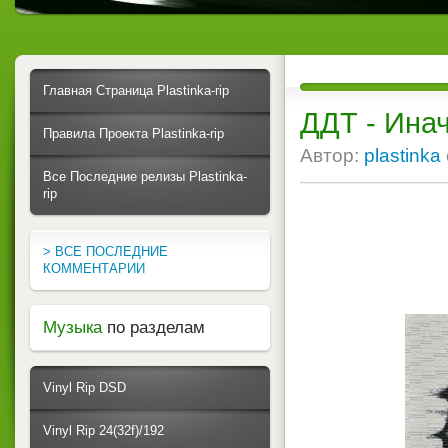
Главная Страница Plastinka-rip
ДДТ - Инач
Правила Проекта Plastinka-rip
Автор:
plastinka
Все Последние релизы Plastinka-
rip
> ВСЕ ПОСЛЕДНИЕ
КОММЕНТАРИИ
Музыка
по разделам
Vinyl Rip DSD
Vinyl Rip 24(32f)/192