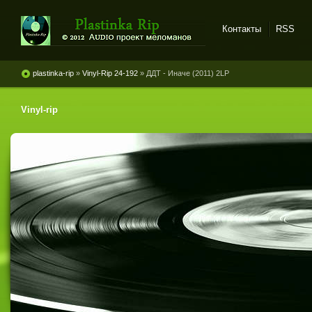
Контакты
RSS
Plastinka rip - оцифровки
винила и магнитоальбомов
plastinka-rip
»
Vinyl-Rip 24-192
» ДДТ - Иначе (2011) 2LP
Vinyl-rip