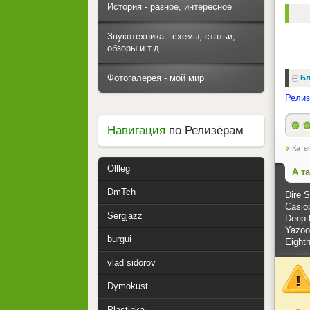
История - разное, интересное
Звукотехника - схемы, статьи,
обзоры и т.д.
Фотогалерея - мой мир
Бл
Релиз
Навигация
по Релизёрам
Кате
Ollleg
А т
DmTch
Dire S
Casio
Sergjazz
Deep 
Yazoo 
burgui
Eight
vlad sidorov
Dymokust
Plastinka