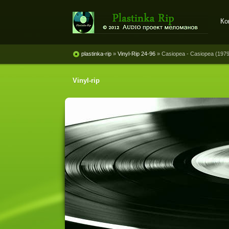
Ко
Plastinka rip - оцифровки
винила и магнитоальбомов
plastinka-rip
»
Vinyl-Rip 24-96
» Casiopea - Casiopea (1979
Vinyl-rip