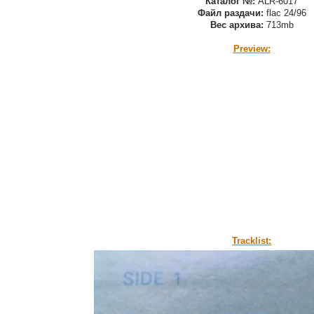
Каталог №:
ALR-6017
Файл раздачи:
flac 24/96
Вес архива:
713mb
Preview:
Tracklist: