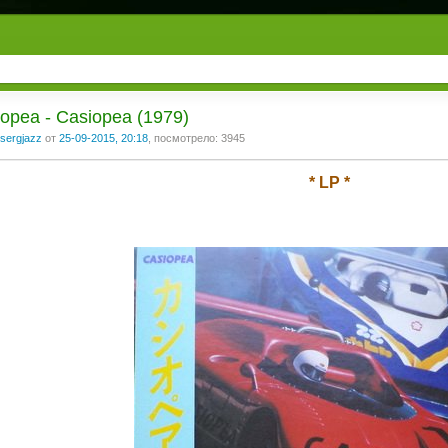
opea - Casiopea (1979)
sergjazz
от
25-09-2015, 20:18
, посмотрело: 3945
* LP *