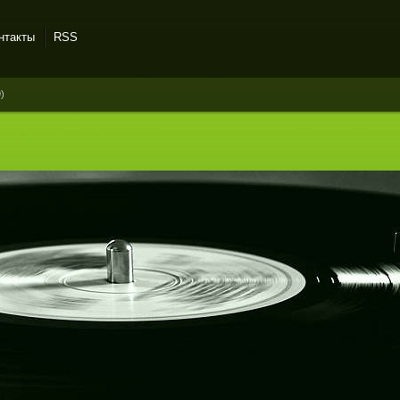
нтакты
RSS
)