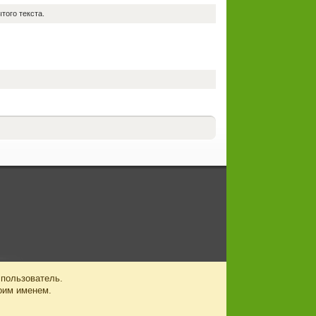
того текста.
 пользователь.
оим именем.