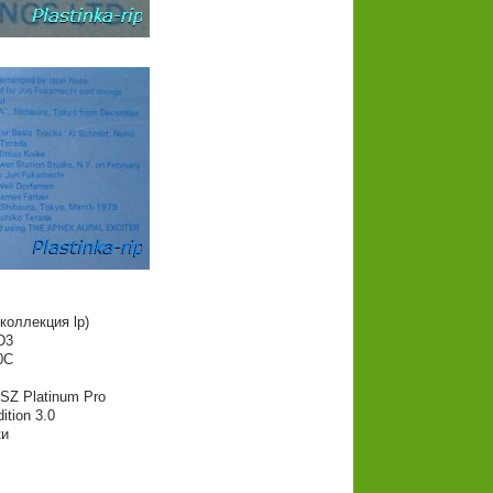
коллекция lp)
D3
0C
 SZ Platinum Pro
tion 3.0
ки