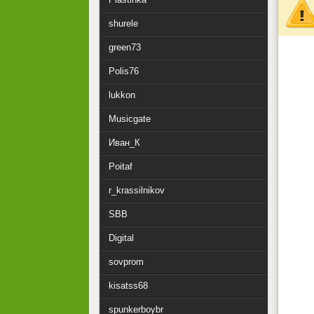
shurele
green73
Polis76
lukkon
Musicgate
Иван_К
Poitaf
r_krassilnikov
SBB
Digital
sovprom
kisatss68
spunkerboybr