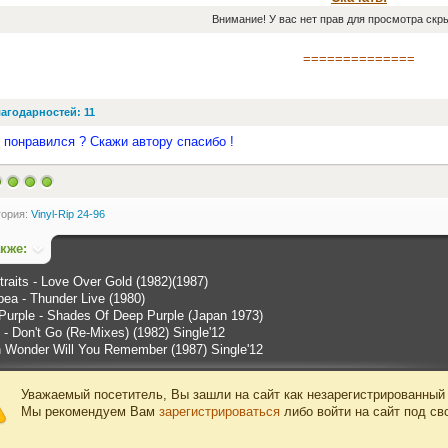
Внимание! У вас нет прав для просмотра скры
==============
агодарностей: 11
 понравился ? Скажи автору спасибо !
гория:
Vinyl-Rip 24-96
акже:
traits - Love Over Gold (1982)(1987)
pea - Thunder Live (1980)
Purple - Shades Of Deep Purple (Japan 1973)
- Don't Go (Re-Mixes) (1982) Single'12
h Wonder Will You Remember (1987) Single'12
Уважаемый посетитель, Вы зашли на сайт как незарегистрированный
Мы рекомендуем Вам
зарегистрироваться
либо войти на сайт под св