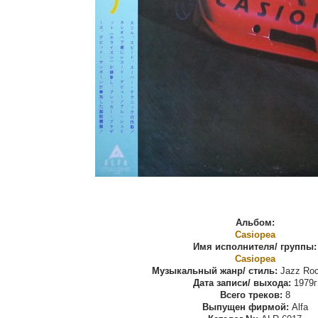
Альбом:
Casiopea
Имя исполнителя/ группы:
Casiopea
Музыкальный жанр/ стиль:
Jazz Roc
Дата записи/ выхода:
1979г
Всего треков:
8
Выпущен фирмой:
Alfa