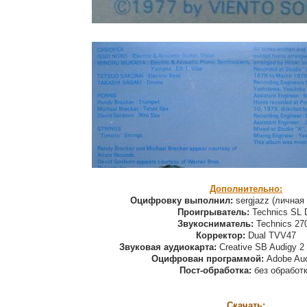
Дополнительно:
Оцифровку выполнил:
sergjazz (личная 
Проигрыватель:
Technics SL 
Звукосниматель:
Technics 27
Корректор:
Dual TVV47
Звуковая аудиокарта:
Creative SB Audigy 2
Оцифрован программой:
Adobe Audi
Пост-обработка:
без обработ
Скачать: