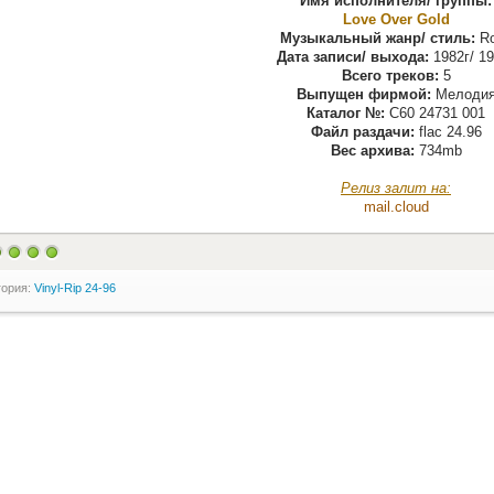
Имя исполнителя/ группы:
Love Over Gold
Музыкальный жанр/ стиль:
Ro
Дата записи/ выхода:
1982г/ 19
Всего треков:
5
Выпущен фирмой:
Мелоди
Каталог №:
C60 24731 001
Файл раздачи:
flac 24.96
Вес архива:
734mb
Релиз залит на:
mail.cloud
гория:
Vinyl-Rip 24-96