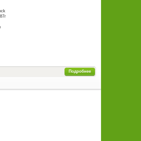
ck
87г
я
Подробнее