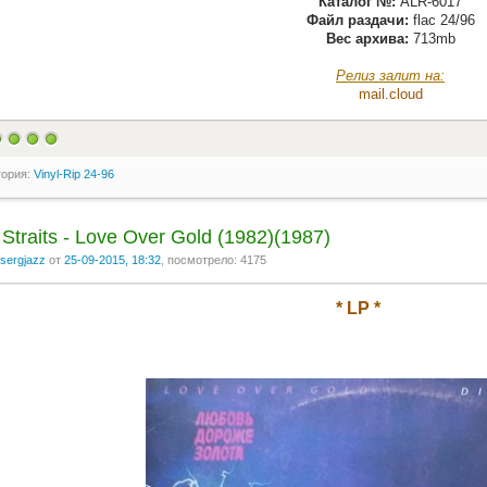
Каталог №:
ALR-6017
Файл раздачи:
flac 24/96
Вес архива:
713mb
Релиз залит на:
mail.cloud
гория:
Vinyl-Rip 24-96
 Straits - Love Over Gold (1982)(1987)
sergjazz
от
25-09-2015, 18:32
, посмотрело: 4175
* LP *