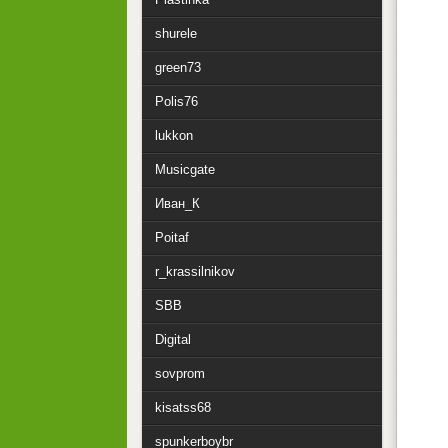
shurele
green73
Polis76
lukkon
Musicgate
Иван_К
Poitaf
r_krassilnikov
SBB
Digital
sovprom
kisatss68
spunkerboybr