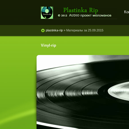
Ко
Plastinka rip - оцифровки
винила и магнитоальбомов
plastinka-rip
» Материалы за 25.09.2015
Vinyl-rip