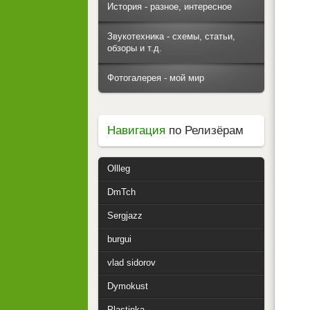
История - разное, интересное
Звукотехника - схемы, статьи,
обзоры и т.д.
Фотогалерея - мой мир
Навигация
по Релизёрам
Ollleg
DmTch
Sergjazz
burgui
vlad sidorov
Dymokust
Plastinka