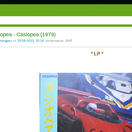
opea - Casiopea (1979)
sergjazz
от
25-09-2015, 20:18
, посмотрело: 3945
* LP *