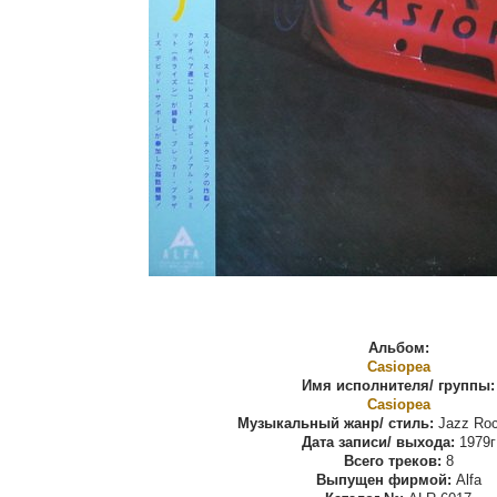
Альбом:
Casiopea
Имя исполнителя/ группы:
Casiopea
Музыкальный жанр/ стиль:
Jazz Roc
Дата записи/ выхода:
1979г
Всего треков:
8
Выпущен фирмой:
Alfa