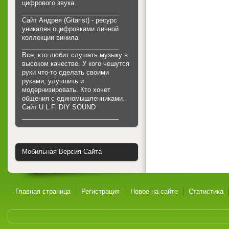
цифрового звука.
___________________________
Сайт Андрея (Gitarist) - ресурс
уникален оцифровками личной
коллекции винила
___________________________
Все, кто любит слушать музыку в
высоком качестве. У кого чешутся
руки что-то сделать своими
руками, улучшить и
модернизировать. Кто хочет
общения с единомышленниками.
Cайт U.L.F. DIY SOUND
___________________________
Мобильная Версия Сайта
Главная страница
Регистрация
Новое на сайте
Статистика