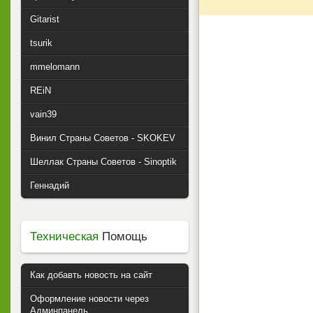
Gitarist
tsurik
mmelomann
REiN
vain39
Винил Страны Советов - SKOKEV
Шеллак Страны Советов - Sinoptik
Геннадий
Техническая
Помощь
Как добавть новость на сайт
Оформление новости через
Админпанель