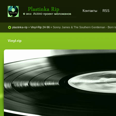
Контакты
RSS
Plastinka rip - оцифровки
винила и магнитоальбомов
plastinka-rip
»
Vinyl-Rip 24-96
» Sonny James & The Southern Gentleman - Born to
Vinyl-rip