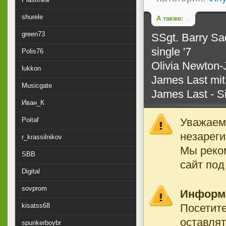
shurele
А также:
green73
SSgt. Barry Sa
single '7
Polis76
Olivia Newton-J
lukkon
James Last mit
Musicgate
James Last - Si
Иван_К
Уважаемы
Poitaf
незареги
r_krassilnikov
Мы реко
SBB
сайт под
Digital
sovprom
Информ
Посетите
kisatss68
оставлят
spunkerboybr