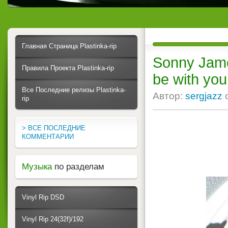
Главная Страница Plastinka-rip
Sonny Jame
Правила Проекта Plastinka-rip
be with you
Все Последние релизы Plastinka-
Автор:
sergjazz
rip
> ВСЕ ПОСЛЕДНИЕ
КОММЕНТАРИИ
Музыка
по разделам
Vinyl Rip DSD
Vinyl Rip 24(32f)/192