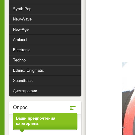
Synth-Pop
New-Wave
New-Age
Ambient
Electronic
Techno
Ethnic, Enigmatic
Soundtrack
Дискографии
Опрос
Ваши предпочтения
категориям: