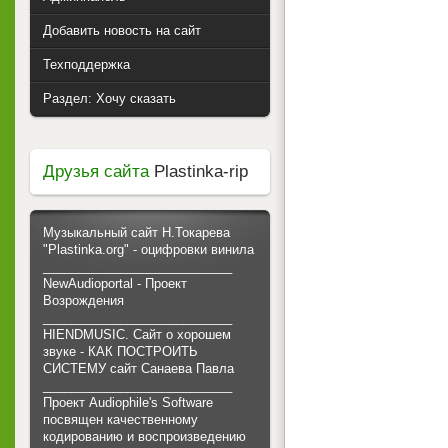
Добавить новость на сайт
Техподдержка
Раздел: Хочу сказать
Друзья сайта
Plastinka-rip
Музыкальный сайт Н.Токарева
"Plastinka.org" - оцифровки винила
___________________________
NewAudioportal - Проект
Возрождения
___________________________
HIENDMUSIC. Сайт о хорошем
звуке - КАК ПОСТРОИТЬ
СИСТЕМУ сайт Санаева Павла
___________________________
Проект Audiophile's Software
посвящен качественному
кодированию и воспроизведению