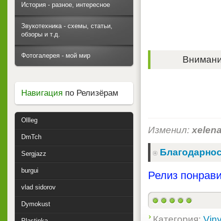
История - разное, интересное
Звукотехника - схемы, статьи,
обзоры и т.д.
Фотогалерея - мой мир
Внимание
Навигация
по Релизёрам
Ollleg
Изменил:
xelen
DmTch
Благодарнос
Sergjazz
burgui
Релиз понрави
vlad sidorov
Dymokust
Категория:
Viny
Plastinka