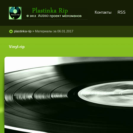
Контакты
RSS
Plastinka rip - оцифровки
винила и магнитоальбомов
plastinka-rip
» Материалы за 06.01.2017
Vinyl-rip