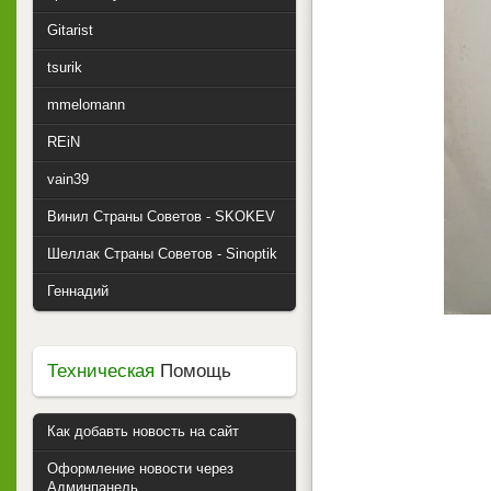
Gitarist
tsurik
mmelomann
REiN
vain39
Винил Страны Советов - SKOKEV
Шеллак Страны Советов - Sinoptik
Геннадий
Техническая
Помощь
Как добавть новость на сайт
Оформление новости через
Админпанель