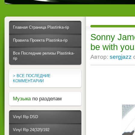
Главная Страница Plastinka-rip
Sonny Jame
Правила Проекта Plastinka-rip
be with you
Все Последние релизы Plastinka-
Автор:
sergjazz
rip
> ВСЕ ПОСЛЕДНИЕ
КОММЕНТАРИИ
Музыка
по разделам
Vinyl Rip DSD
Vinyl Rip 24(32f)/192