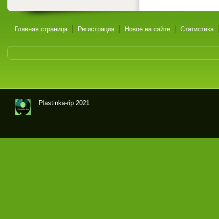
Главная страница
Регистрация
Новое на сайте
Статистика
Plastinka-rip 2021
Оци
фр
овк
и
гра
мпл
аст
ино
к и
маг