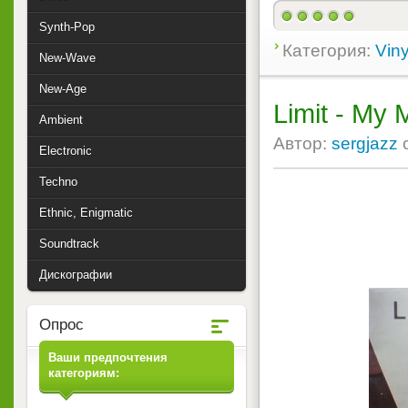
Synth-Pop
Категория:
Viny
New-Wave
New-Age
Limit - My 
Ambient
Автор:
sergjazz
Electronic
Techno
Ethnic, Enigmatic
Soundtrack
Дискографии
Опрос
Ваши предпочтения
категориям: