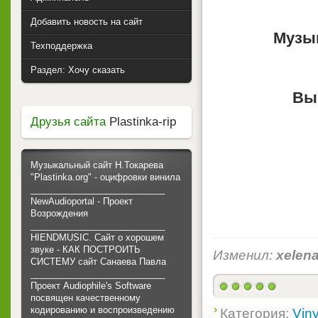
Добавить новость на сайт
Музык
Техподдержка
Раздел: Хочу сказать
Вы
Друзья сайта
Plastinka-rip
Музыкальный сайт Н.Токарева
"Plastinka.org" - оцифровки винила
___________________________
NewAudioportal - Проект
Возрождения
___________________________
HIENDMUSIC. Сайт о хорошем
звуке - КАК ПОСТРОИТЬ
Изменил:
xelen
СИСТЕМУ сайт Санаева Павла
___________________________
Проект Audiophile's Software
посвящен качественному
кодированию и воспроизведению
Категория:
Viny