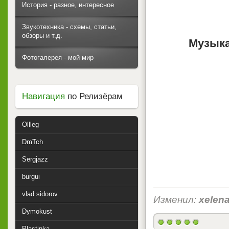
История - разное, интересное
Звукотехника - схемы, статьи,
обзоры и т.д.
Музыка
Фотогалерея - мой мир
Навигация
по Релизёрам
Ollleg
DmTch
Sergjazz
burgui
vlad sidorov
Изменил:
xelen
Dymokust
Plastinka