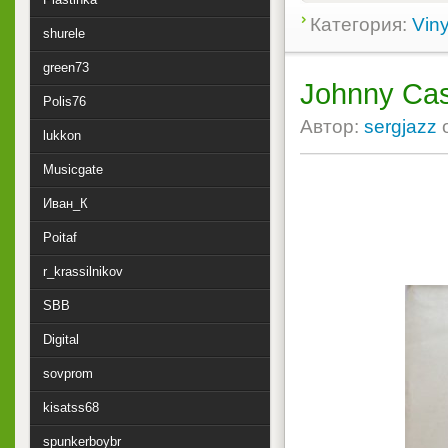
Категория:
Viny
shurele
green73
Johnny Cash
Polis76
Автор:
sergjazz
lukkon
Musicgate
Иван_К
Poitaf
r_krassilnikov
SBB
Digital
sovprom
kisatss68
spunkerboybr