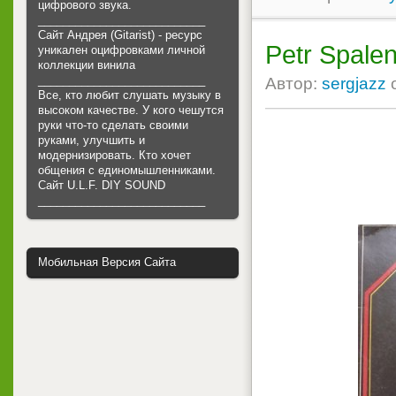
цифрового звука.
___________________________
Сайт Андрея (Gitarist) - ресурс
Petr Spalen
уникален оцифровками личной
коллекции винила
___________________________
Автор:
sergjazz
Все, кто любит слушать музыку в
высоком качестве. У кого чешутся
руки что-то сделать своими
руками, улучшить и
модернизировать. Кто хочет
общения с единомышленниками.
Cайт U.L.F. DIY SOUND
___________________________
Мобильная Версия Сайта