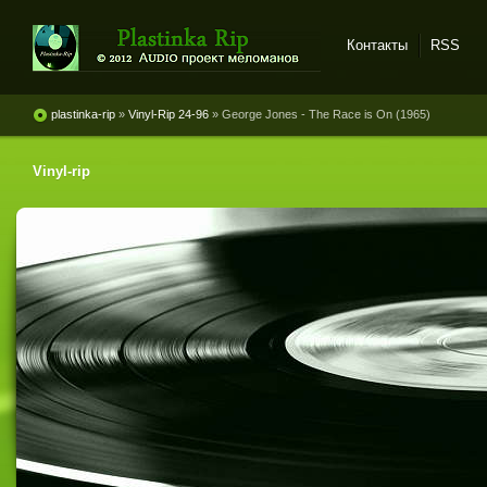
Контакты
RSS
Plastinka rip - оцифровки
винила и магнитоальбомов
plastinka-rip
»
Vinyl-Rip 24-96
» George Jones - The Race is On (1965)
Vinyl-rip