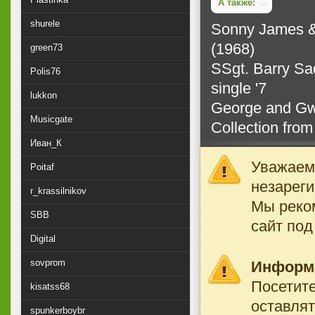
А также:
shurele
Sonny James & 
(1968)
green73
SSgt. Barry Sa
Polis76
single '7
lukkon
George and Gw
Musicgate
Collection from
Иван_К
Уважаемы
Poitaf
незареги
r_krassilnikov
Мы реко
SBB
сайт под
Digital
sovprom
Информ
Посетите
kisatss68
оставлят
spunkerboybr