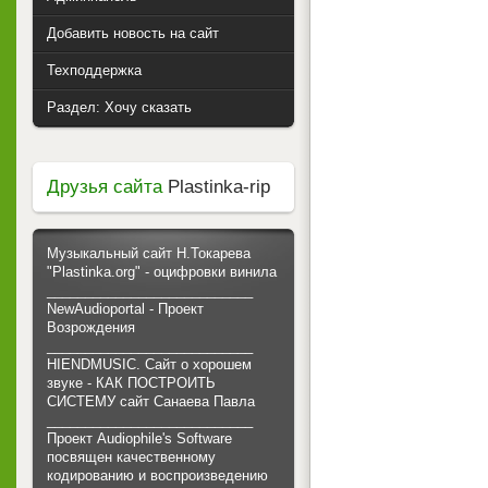
Добавить новость на сайт
Техподдержка
Раздел: Хочу сказать
Друзья сайта
Plastinka-rip
Музыкальный сайт Н.Токарева
"Plastinka.org" - оцифровки винила
___________________________
NewAudioportal - Проект
Возрождения
___________________________
HIENDMUSIC. Сайт о хорошем
звуке - КАК ПОСТРОИТЬ
СИСТЕМУ сайт Санаева Павла
___________________________
Проект Audiophile's Software
посвящен качественному
кодированию и воспроизведению