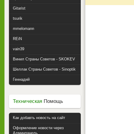
Gitarist
tsurik
mmelomann
REiN
vain39
Винил Страны Советов - SKOKEV
Шеллак Страны Советов - Sinoptik
Геннадий
Техническая
Помощь
Как добавть новость на сайт
Оформление новости через
Админпанель