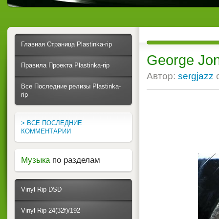
Главная Страница Plastinka-rip
George Jon
Правила Проекта Plastinka-rip
Автор:
sergjazz
Все Последние релизы Plastinka-
rip
> ВСЕ ПОСЛЕДНИЕ
КОММЕНТАРИИ
Музыка
по разделам
Vinyl Rip DSD
Vinyl Rip 24(32f)/192