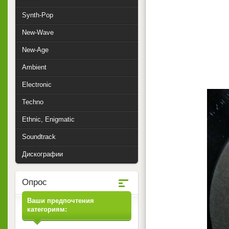
Synth-Pop
New-Wave
New-Age
Ambient
Electronic
Techno
Ethnic, Enigmatic
Soundtrack
Дискографии
Опрос
Ваши предпочтения
категориям: