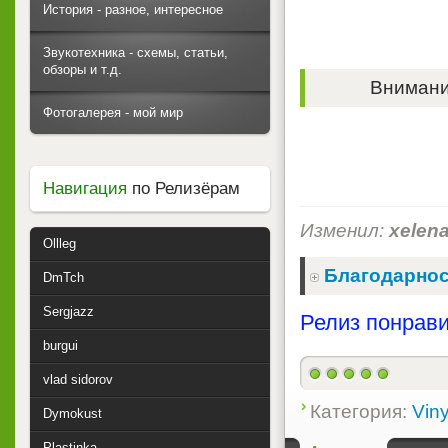
История - разное, интересное
Звукотехника - схемы, статьи,
обзоры и т.д.
Внимание
Фотогалерея - мой мир
Навигация
по Релизёрам
Изменил:
xelen
Ollleg
Благодарнос
DmTch
Sergjazz
Релиз понрави
burgui
vlad sidorov
Категория:
Viny
Dymokust
Plastinka