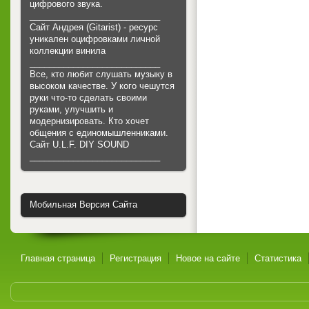
цифрового звука.
___________________________
Сайт Андрея (Gitarist) - ресурс
уникален оцифровками личной
коллекции винила
___________________________
Все, кто любит слушать музыку в
высоком качестве. У кого чешутся
руки что-то сделать своими
руками, улучшить и
модернизировать. Кто хочет
общения с единомышленниками.
Cайт U.L.F. DIY SOUND
___________________________
Мобильная Версия Сайта
Главная страница
Регистрация
Новое на сайте
Статистика