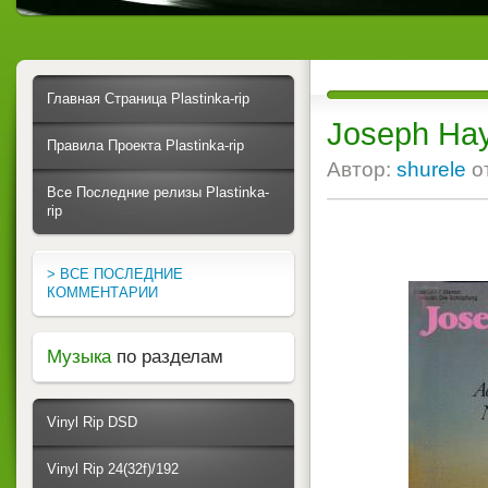
Главная Страница Plastinka-rip
Joseph Hay
Правила Проекта Plastinka-rip
Автор:
shurele
о
Все Последние релизы Plastinka-
rip
> ВСЕ ПОСЛЕДНИЕ
КОММЕНТАРИИ
Музыка
по разделам
Vinyl Rip DSD
Vinyl Rip 24(32f)/192