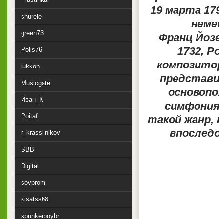
19 марта 17
shurele
неме
green73
Франц Йозе
1732, Р
Polis76
композитор
lukkon
представи
Musicgate
основопо
Иван_К
симфония
Poitaf
такой жанр, 
впоследс
r_krassilnikov
SBB
Digital
sovprom
kisatss68
spunkerboybr