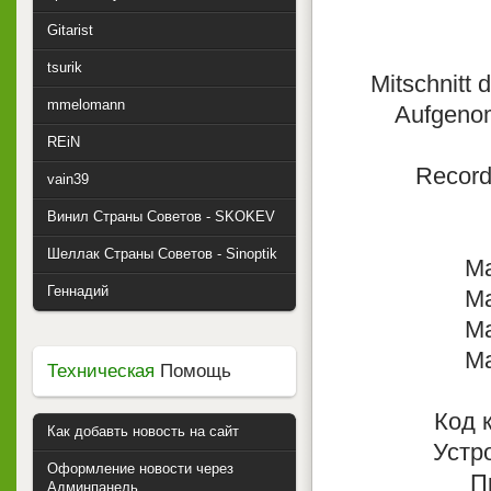
Gitarist
tsurik
Mitschnitt 
mmelomann
Aufgenom
REiN
Recorde
vain39
Винил Страны Советов - SKOKEV
Шеллак Страны Советов - Sinoptik
Ma
Геннадий
Ma
Ma
Ma
Техническая
Помощь
Код 
Как добавть новость на сайт
Устр
Оформление новости через
П
Админпанель