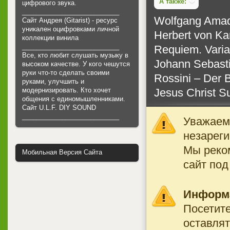
А также:
цифрового звука.
___________________________
Wolfgang Amade
Сайт Андрея (Gitarist) - ресурс
уникален оцифровками личной
Herbert von Kar
коллекции винила
___________________________
Requiem. Varia 
Все, кто любит слушать музыку в
Johann Sebasti
высоком качестве. У кого чешутся
руки что-то сделать своими
Rossini ‎– Der 
руками, улучшить и
Jesus Christ Su
модернизировать. Кто хочет
общения с единомышленниками.
Cайт U.L.F. DIY SOUND
___________________________
Уважаемы
незареги
Мы реко
Мобильная Версия Сайта
сайт под
Информ
Посетите
оставлят