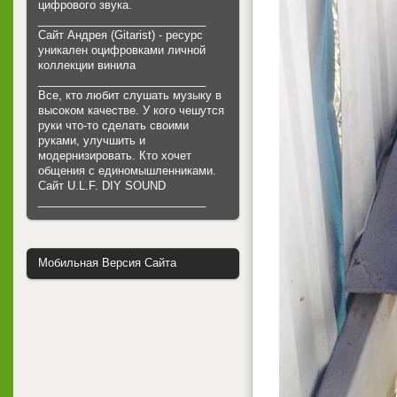
цифрового звука.
___________________________
Сайт Андрея (Gitarist) - ресурс
уникален оцифровками личной
коллекции винила
___________________________
Все, кто любит слушать музыку в
высоком качестве. У кого чешутся
руки что-то сделать своими
руками, улучшить и
модернизировать. Кто хочет
общения с единомышленниками.
Cайт U.L.F. DIY SOUND
___________________________
Мобильная Версия Сайта