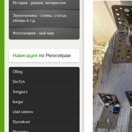
История - разное, интересное
Звукотехника - схемы, статьи,
обзоры и т.д.
Фотогалерея - мой мир
Навигация
по Релизёрам
Ollleg
DmTch
Sergjazz
burgui
vlad sidorov
Dymokust
Plastinka