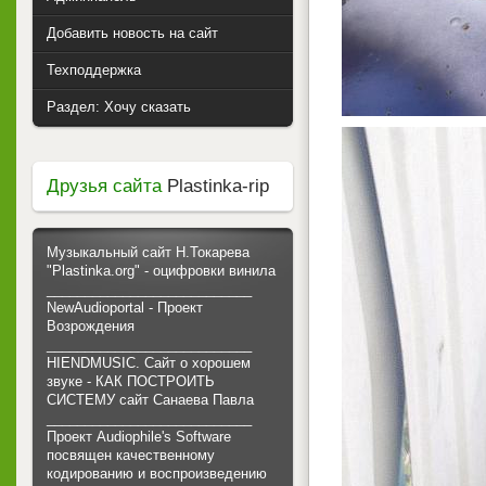
Добавить новость на сайт
Техподдержка
Раздел: Хочу сказать
Друзья сайта
Plastinka-rip
Музыкальный сайт Н.Токарева
"Plastinka.org" - оцифровки винила
___________________________
NewAudioportal - Проект
Возрождения
___________________________
HIENDMUSIC. Сайт о хорошем
звуке - КАК ПОСТРОИТЬ
СИСТЕМУ сайт Санаева Павла
___________________________
Проект Audiophile's Software
посвящен качественному
кодированию и воспроизведению