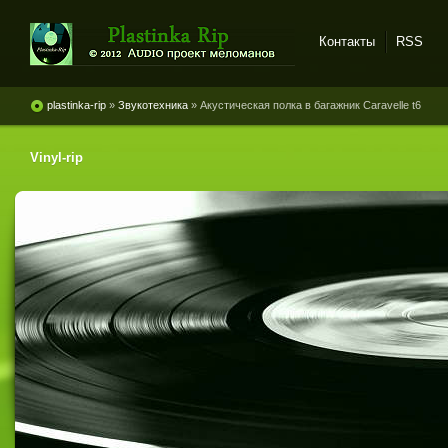
Контакты
RSS
Plastinka rip - оцифровки
винила и магнитоальбомов
plastinka-rip
»
Звукотехника
» Акустическая полка в багажник Caravelle t6
Vinyl-rip