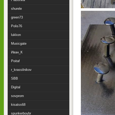
shurele
green73
Polis76
lukkon
Musicgate
Иван_К
Poitaf
r_krassilnikov
SBB
Digital
sovprom
kisatss68
spunkerboybr