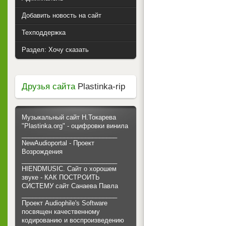
Добавить новость на сайт
Техподдержка
Раздел: Хочу сказать
Друзья сайта
Plastinka-rip
Музыкальный сайт Н.Токарева
"Plastinka.org" - оцифровки винила
___________________________
NewAudioportal - Проект
Возрождения
___________________________
HIENDMUSIC. Сайт о хорошем
звуке - КАК ПОСТРОИТЬ
СИСТЕМУ сайт Санаева Павла
___________________________
Проект Audiophile's Software
посвящен качественному
кодированию и воспроизведению