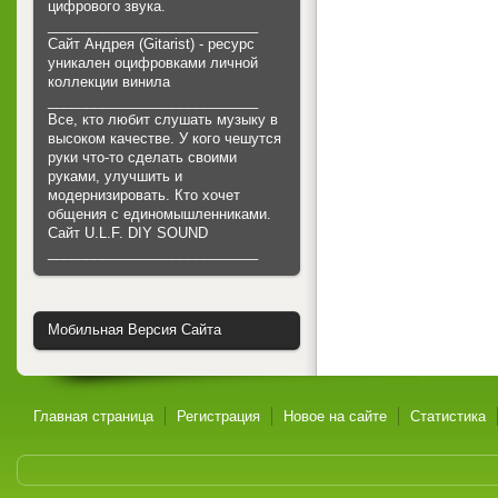
цифрового звука.
___________________________
Сайт Андрея (Gitarist) - ресурс
уникален оцифровками личной
коллекции винила
___________________________
Все, кто любит слушать музыку в
высоком качестве. У кого чешутся
руки что-то сделать своими
руками, улучшить и
модернизировать. Кто хочет
общения с единомышленниками.
Cайт U.L.F. DIY SOUND
___________________________
Мобильная Версия Сайта
Главная страница
Регистрация
Новое на сайте
Статистика