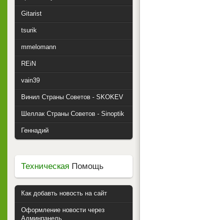
Gitarist
tsurik
mmelomann
REiN
vain39
Винил Страны Советов - SKOKEV
Шеллак Страны Советов - Sinoptik
Геннадий
Техническая
Помощь
Как добавть новость на сайт
Оформление новости через
Админпанель