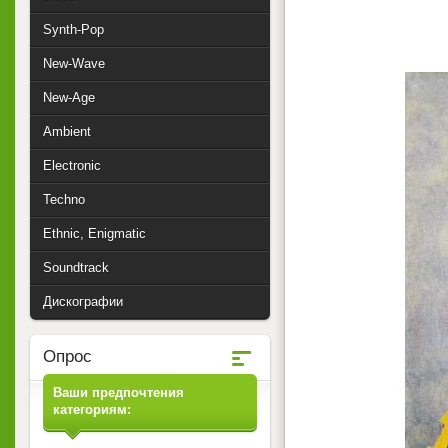
Synth-Pop
New-Wave
New-Age
Ambient
Electronic
Techno
Ethnic, Enigmatic
Soundtrack
Дискографии
Опрос
Ваши предпочтения
категориям: