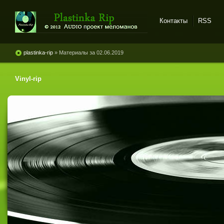
Контакты
RSS
Plastinka rip - оцифровки
винила и магнитоальбомов
plastinka-rip
» Материалы за 02.06.2019
Vinyl-rip