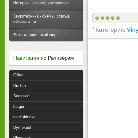
История - разное, интересное
Звукотехника - схемы, статьи,
обзоры и т.д.
Категория:
Viny
Фотогалерея - мой мир
Навигация
по Релизёрам
Ollleg
DmTch
Sergjazz
burgui
vlad sidorov
Dymokust
Plastinka