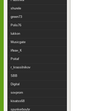
shurele
green73
Polis76
lukkon
Musicgate
Иван_К
Poitaf
r_krassilnikov
SBB
Digital
sovprom
kisatss68
spunkerboybr