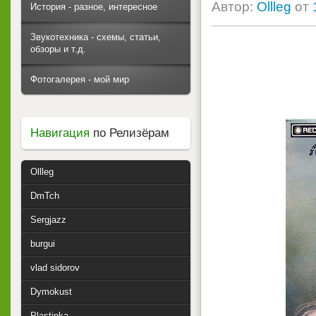
Автор:
Ollleg
от
История - разное, интересное
Звукотехника - схемы, статьи,
обзоры и т.д.
Фотогалерея - мой мир
Навигация
по Релизёрам
Ollleg
DmTch
Sergjazz
burgui
vlad sidorov
Dymokust
Plastinka