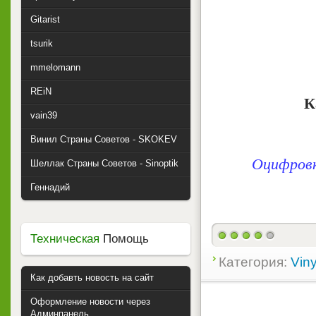
Gitarist
tsurik
mmelomann
REiN
К
vain39
Винил Страны Советов - SKOKEV
Оцифровк
Шеллак Страны Советов - Sinoptik
Геннадий
Техническая
Помощь
Категория:
Viny
Как добавть новость на сайт
Оформление новости через
Админпанель