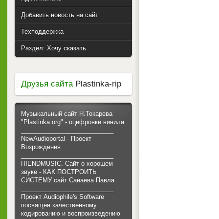
Добавить новость на сайт
Техподдержка
Раздел: Хочу сказать
Друзья сайта
Plastinka-rip
Музыкальный сайт Н.Токарева
"Plastinka.org" - оцифровки винила
___________________________
NewAudioportal - Проект
Возрождения
___________________________
HIENDMUSIC. Сайт о хорошем
звуке - КАК ПОСТРОИТЬ
СИСТЕМУ сайт Санаева Павла
___________________________
Проект Audiophile's Software
посвящен качественному
кодированию и воспроизведению