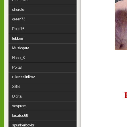
shurele
green73
Polis76
lukkon
Musicgate
Иван_К
Poitaf
r_krassilnikov
SBB
Digital
sovprom
kisatss68
spunkerboybr