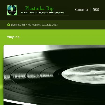
Контакты
RSS
Plastinka rip - оцифровки
винила и магнитоальбомов
plastinka-rip
» Материалы за 15.11.2013
Vinyl-rip