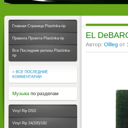
Главная Страница Plastinka-rip
EL DeBARG
Правила Проекта Plastinka-rip
Автор:
Ollleg
от
Все Последние релизы Plastinka-
rip
> ВСЕ ПОСЛЕДНИЕ
КОММЕНТАРИИ
Музыка
по разделам
Vinyl Rip DSD
Vinyl Rip 24(32f)/192