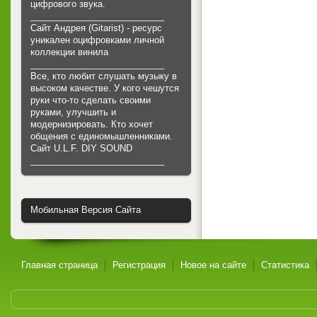
цифрового звука.
___________________________
Сайт Андрея (Gitarist) - ресурс
уникален оцифровками личной
коллекции винила
___________________________
Все, кто любит слушать музыку в
высоком качестве. У кого чешутся
руки что-то сделать своими
руками, улучшить и
модернизировать. Кто хочет
общения с единомышленниками.
Cайт U.L.F. DIY SOUND
___________________________
Мобильная Версия Сайта
Главная страница
Регистрация
Новое на сайте
Статистика