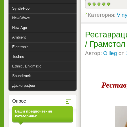
Synth-Pop
Категория:
Viny
New-Wave
New-Age
Реставрац
Ambient
/ Грамсто
Electronic
Автор:
Ollleg
от
Techno
Ethnic, Enigmatic
Soundtrack
Рестав
Дискографии
Опрос
Ваши предпочтения
категориям: