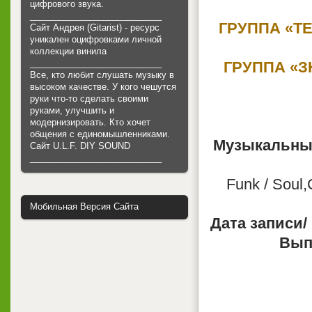
цифрового звука.
___________________________
ГРУППА «Т
Сайт Андрея (Gitarist) - ресурс
уникален оцифровками личной
коллекции винила
___________________________
ГРУППА «З
Все, кто любит слушать музыку в
высоком качестве. У кого чешутся
руки что-то сделать своими
руками, улучшить и
модернизировать. Кто хочет
общения с единомышленниками.
Музыкальный
Cайт U.L.F. DIY SOUND
___________________________
Funk / Soul,
Мобильная Версия Сайта
Дата записи/
Вып