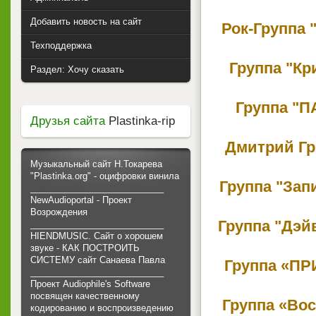
Добавить новость на сайт
Рок-Группа 
Техподдержка
Группа "К
Раздел: Хочу сказать
Группа "
Друзья сайта
Plastinka-rip
Дмитрий Гр
Музыкальный сайт Н.Токарева
"Plastinka.org" - оцифровки винила
Группа "Зап
___________________________
NewAudioportal - Проект
Возрождения
Группа "Дэйв
___________________________
HIENDMUSIC. Сайт о хорошем
звуке - КАК ПОСТРОИТЬ
СИСТЕМУ сайт Санаева Павла
Группа «ПР
___________________________
Проект Audiophile's Software
посвящен качественному
Группа «Вос
кодированию и воспроизведению