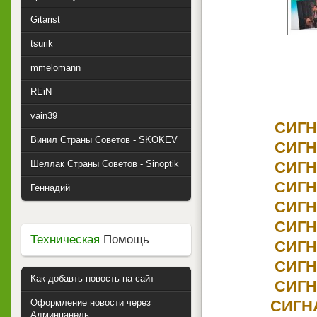
Gitarist
tsurik
mmelomann
REiN
vain39
СИГН
Винил Страны Советов - SKOKEV
СИГН
СИГН
Шеллак Страны Советов - Sinoptik
СИГН
Геннадий
СИГН
СИГН
Техническая
Помощь
СИГН
СИГН
Как добавть новость на сайт
СИГН
СИГН
Оформление новости через
Админпанель