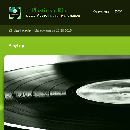
Контакты
RSS
Plastinka rip - оцифровки
винила и магнитоальбомов
plastinka-rip
» Материалы за 18.10.2015
Vinyl-rip