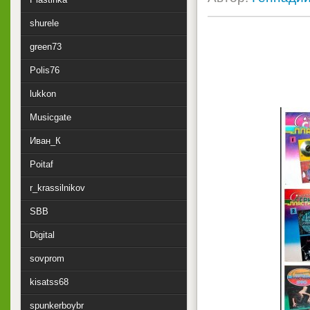
shurele
green73
Polis76
lukkon
Musicgate
Иван_К
Poitaf
r_krassilnikov
SBB
Digital
sovprom
kisatss68
spunkerboybr