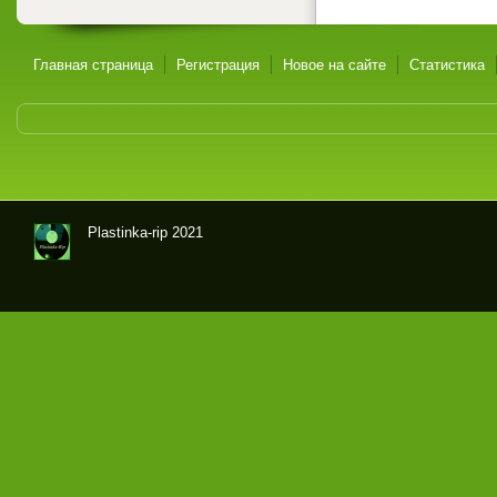
Главная страница
Регистрация
Новое на сайте
Статистика
Plastinka-rip 2021
Оци
фр
овк
и
гра
мпл
аст
ино
к и
маг