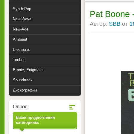
Synth-Pop
Pat Boone 
New-Wave
Автор:
SBB
от
1
New-Age
Ambient
Electronic
Techno
Ethnic, Enigmatic
Soundtrack
Дискографии
Опрос
Ваши предпочтения
категориям: