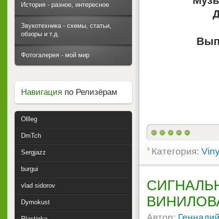
Музы
История - разное, интересное
Д
Звукотехника - схемы, статьи,
обзоры и т.д.
Вып
Фотогалерея - мой мир
Навигация
по Релизёрам
Ollleg
DmTch
Категория:
Viny
Sergjazz
burgui
СИГНАЛЬН
vlad sidorov
ВИНИЛОВ
Dymokust
Автор:
Геннади
Plastinka