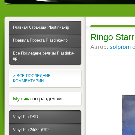
Главная Страница Plastinka-rip
Ringo Star
Правила Проекта Plastinka-rip
Автор:
sofprom
Все Последние релизы Plastinka-
rip
> ВСЕ ПОСЛЕДНИЕ
КОММЕНТАРИИ
Музыка
по разделам
Vinyl Rip DSD
Vinyl Rip 24(32f)/192