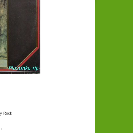
y Rock
n