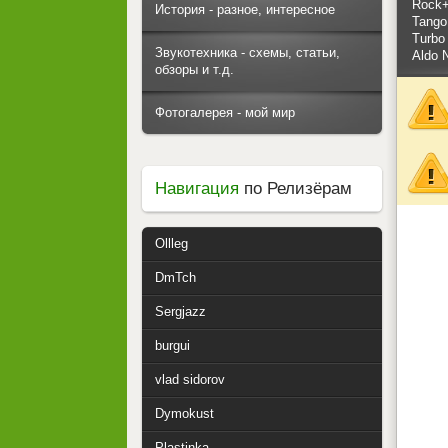
Rock+
История - разное, интересное
Tango 
Turbo
Звукотехника - схемы, статьи,
Aldo 
обзоры и т.д.
Фотогалерея - мой мир
Навигация
по Релизёрам
Ollleg
DmTch
Sergjazz
burgui
vlad sidorov
Dymokust
Plastinka