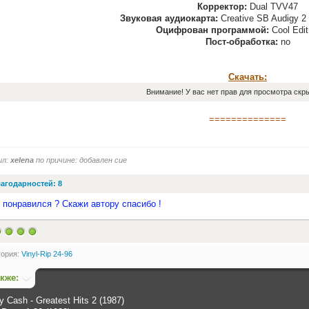
Корректор:
Dual TVV47
Звуковая аудиокарта:
Creative SB Audigy 2
Оцифрован программой:
Cool Edit
Пост-обработка:
no
Скачать:
Внимание! У вас нет прав для просмотра скры
==============
ил:
xelena
по причине: добавлен cue
агодарностей: 8
 понравился ? Скажи автору спасибо !
гория:
Vinyl-Rip 24-96
акже:
 Cash - Greatest Hits 2 (1987)