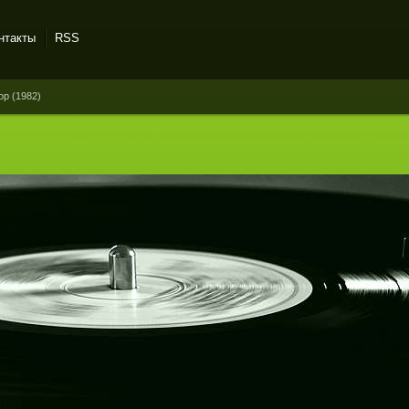
нтакты
RSS
op (1982)