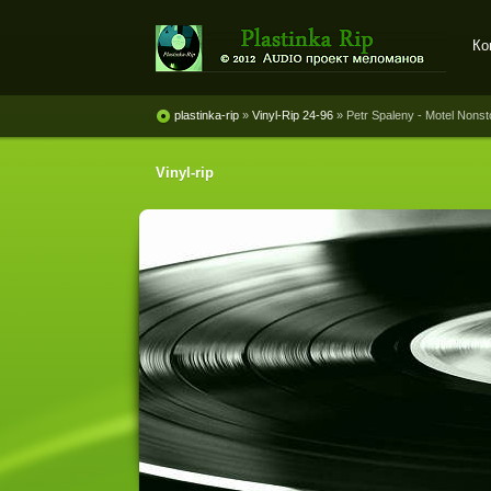
Ко
Plastinka rip - оцифровки
винила и магнитоальбомов
plastinka-rip
»
Vinyl-Rip 24-96
» Petr Spaleny - Motel Nonst
Vinyl-rip