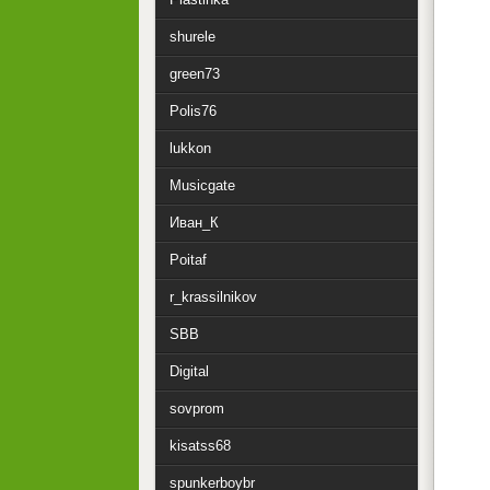
shurele
green73
Polis76
lukkon
Musicgate
Иван_К
Poitaf
r_krassilnikov
SBB
Digital
sovprom
kisatss68
spunkerboybr