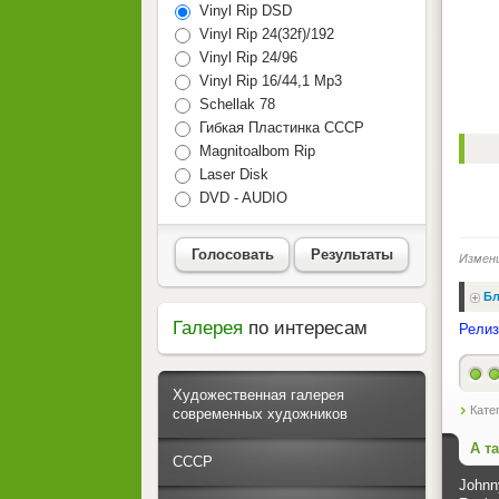
Vinyl Rip DSD
Vinyl Rip 24(32f)/192
Vinyl Rip 24/96
Vinyl Rip 16/44,1 Mp3
Schellak 78
Гибкая Пластинка СССР
Magnitoalbom Rip
Laser Disk
DVD - AUDIO
Голосовать
Результаты
Измен
Бл
Галерея
по интересам
Релиз
Художественная галерея
Кате
современных художников
А т
СССР
Johnny