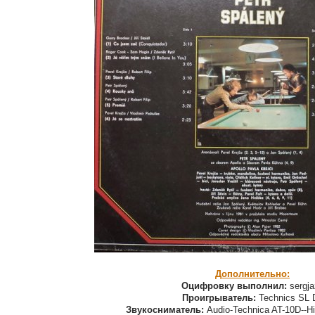
Дополнительно:
Оцифровку выполнил:
sergja
Проигрыватель:
Technics SL 
Звукосниматель:
Audio-Technica AT-10D--H