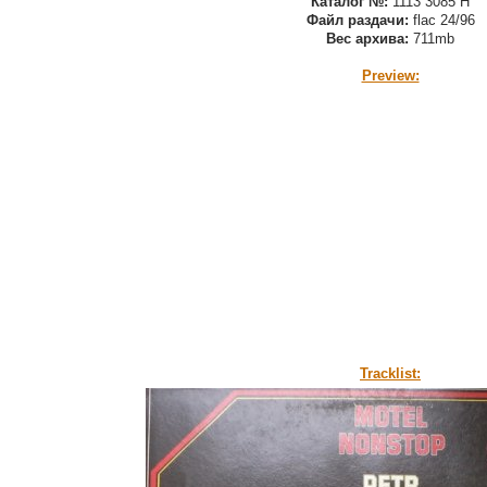
Каталог №:
1113 3085 H
Файл раздачи:
flac 24/96
Вес архива:
711mb
Preview:
Tracklist: