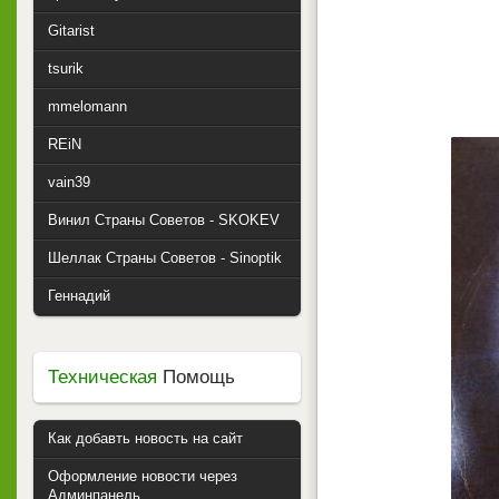
Gitarist
tsurik
mmelomann
REiN
vain39
Винил Страны Советов - SKOKEV
Шеллак Страны Советов - Sinoptik
Геннадий
Техническая
Помощь
Как добавть новость на сайт
Оформление новости через
Админпанель