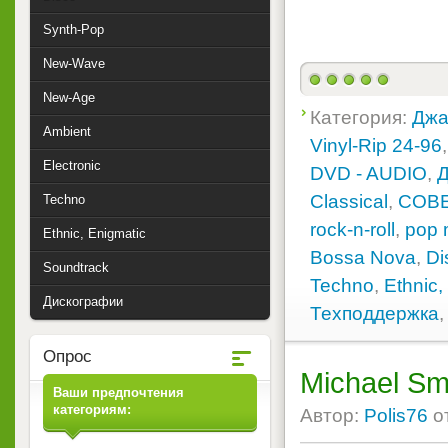
Synth-Pop
New-Wave
New-Age
Категория:
Джа
Ambient
Vinyl-Rip 24-96
Electronic
DVD - AUDIO
,
Classical
,
СОВ
Techno
rock-n-roll
,
pop 
Ethnic, Enigmatic
Bossa Nova
,
Di
Soundtrack
Techno
,
Ethnic,
Дискографии
Техподдержка
Опрос
Michael Sm
Ваши предпочтения
категориям:
Автор:
Polis76
о