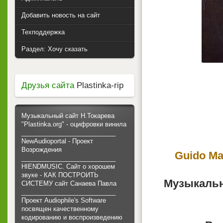
Добавить новость на сайт
Техподдержка
Раздел: Хочу сказать
Друзья сайта
Plastinka-rip
Музыкальный сайт Н.Токарева
"Plastinka.org" - оцифровки винила
___________________________
NewAudioportal - Проект
Возрождения
Guido Man
___________________________
HIENDMUSIC. Сайт о хорошем
звуке - КАК ПОСТРОИТЬ
Музыкальн
СИСТЕМУ сайт Санаева Павла
___________________________
Проект Audiophile's Software
посвящен качественному
кодированию и воспроизведению