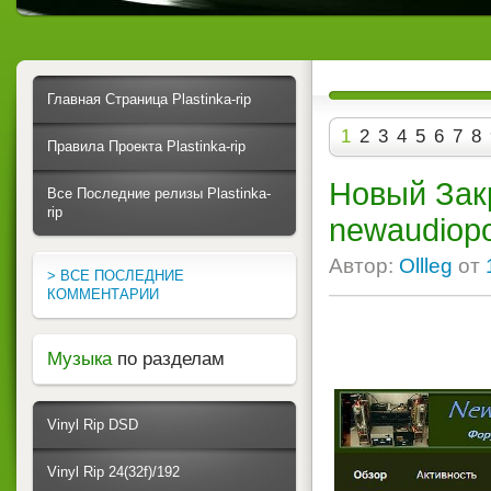
Главная Страница Plastinka-rip
1
2
3
4
5
6
7
8
Правила Проекта Plastinka-rip
Новый Закр
Все Последние релизы Plastinka-
rip
newaudiopo
Автор:
Ollleg
от
> ВСЕ ПОСЛЕДНИЕ
КОММЕНТАРИИ
Музыка
по разделам
Vinyl Rip DSD
Vinyl Rip 24(32f)/192