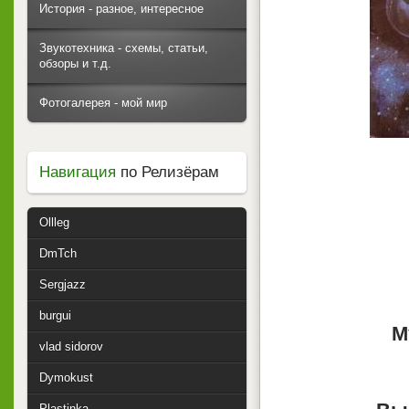
История - разное, интересное
Звукотехника - схемы, статьи,
обзоры и т.д.
Фотогалерея - мой мир
Навигация
по Релизёрам
Ollleg
DmTch
Sergjazz
burgui
М
vlad sidorov
Dymokust
Plastinka