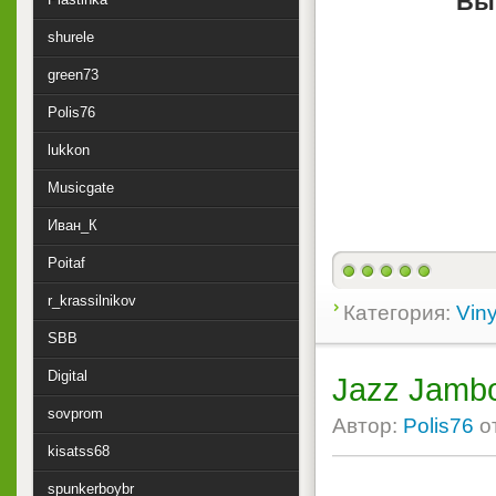
Вы
shurele
green73
Polis76
lukkon
Musicgate
Иван_К
Poitaf
r_krassilnikov
Категория:
Viny
SBB
Digital
Jazz Jambo
sovprom
Автор:
Polis76
о
kisatss68
spunkerboybr