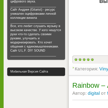
Вы
цифрового звука.
___________________________
Сайт Андрея (Gitarist) - ресурс
уникален оцифровками личной
коллекции винила
___________________________
Все, кто любит слушать музыку в
высоком качестве. У кого чешутся
руки что-то сделать своими
руками, улучшить и
модернизировать. Кто хочет
общения с единомышленниками.
Cайт U.L.F. DIY SOUND
___________________________
Категория:
Viny
Мобильная Версия Сайта
Rainbow –
Автор:
digital
от