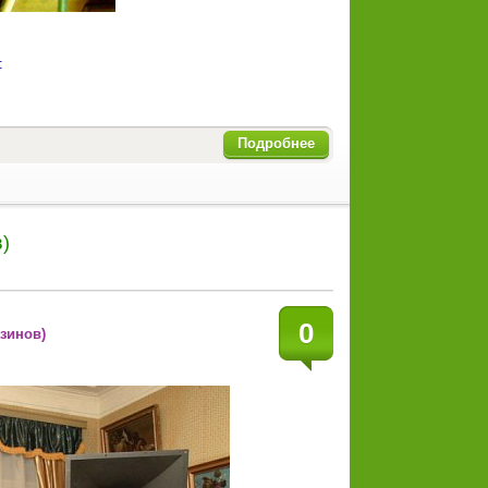
:
Подробнее
)
0
зинов)