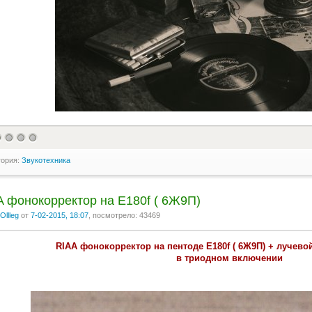
гория:
Звукотехника
A фонокорректор на E180f ( 6Ж9П)
Ollleg
от
7-02-2015, 18:07
, посмотрело: 43469
RIAA фонокорректор на пентоде E180f ( 6Ж9П) + лучевой
в триодном включении