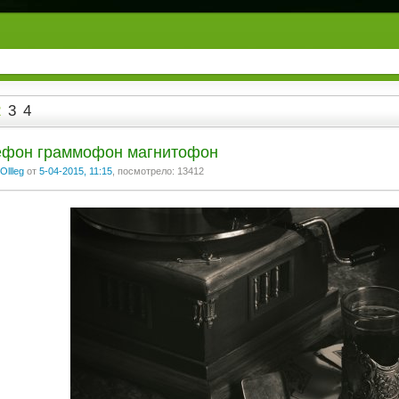
2
3
4
ефон граммофон магнитофон
Ollleg
от
5-04-2015, 11:15
, посмотрело: 13412