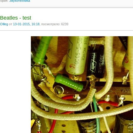
гория:
Звукотехника
Beatles - test
Ollleg
от
13-01-2015, 16:18
, посмотрело: 6239