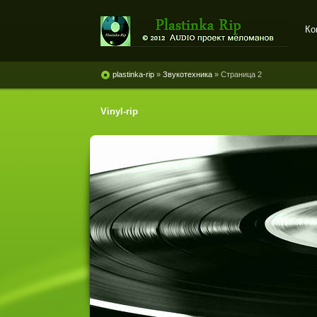
Ко
Plastinka rip - оцифровки
винила и магнитоальбомов
plastinka-rip
»
Звукотехника
» Страница 2
Vinyl-rip