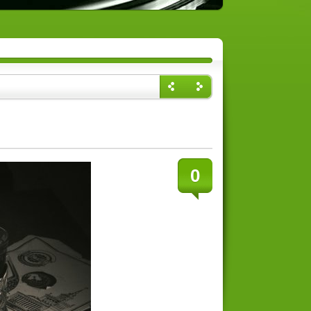
Назад
Впере
д
0