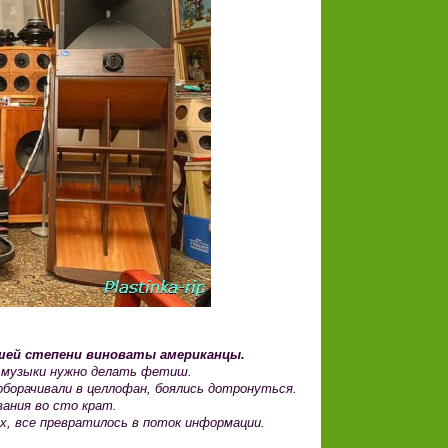
ьшей степени виноваты американцы.
з музыки нужно делать фетиш.
 оборачивали в целлофан, боялись дотронуться.
ания во сто крат.
, все превратилось в поток информации.