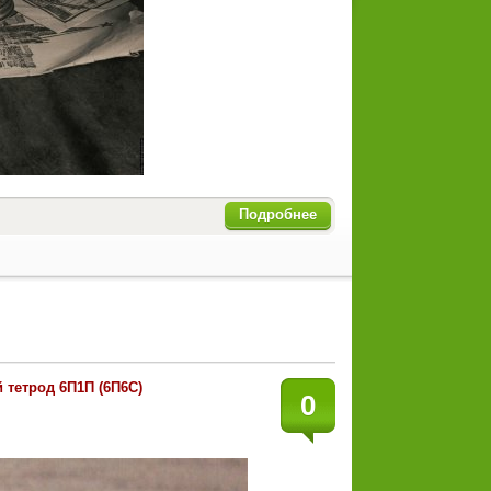
Подробнее
 тетрод 6П1П (6П6С)
0