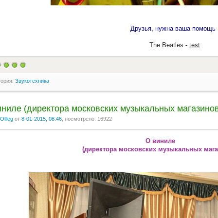
Друзья, нужна ваша помощь 
The Beatles -
test
гория:
Звукотехника
иниле (директора московских музыкальных магазинов
Ollleg
от
8-01-2015, 08:46
, посмотрело: 16922
О виниле
(директора московских музыкальных мага