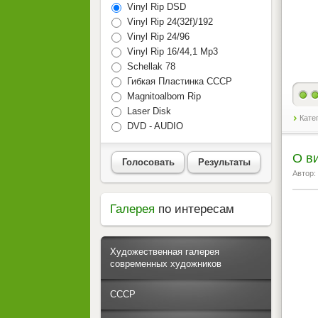
Vinyl Rip DSD
Vinyl Rip 24(32f)/192
Vinyl Rip 24/96
Vinyl Rip 16/44,1 Mp3
Schellak 78
Гибкая Пластинка СССР
Magnitoalbom Rip
Laser Disk
Кате
DVD - AUDIO
О в
Голосовать
Результаты
Автор:
Галерея
по интересам
Художественная галерея
современных художников
СССР