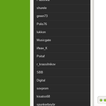
shurele
green73
Polis76
lukkon
Musicgate
Иван_К
Poitaf
r_krassilnikov
SBB
Digital
sovprom
kisatss68
spunkerboybr