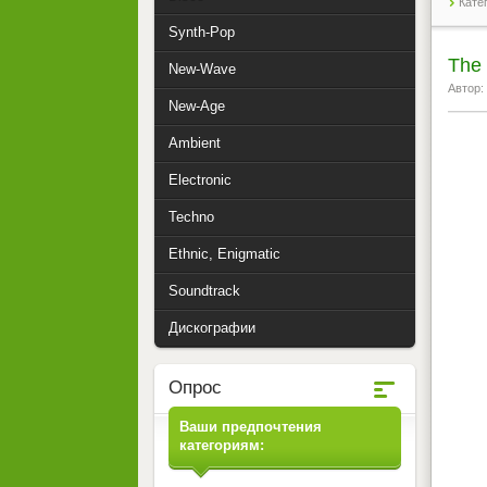
Кате
Synth-Pop
The 
New-Wave
Автор:
New-Age
Ambient
Electronic
Techno
Ethnic, Enigmatic
Soundtrack
Дискографии
Опрос
Ваши предпочтения
категориям: