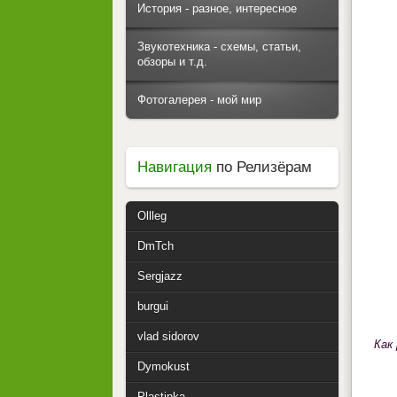
История - разное, интересное
Звукотехника - схемы, статьи,
обзоры и т.д.
Фотогалерея - мой мир
Навигация
по Релизёрам
Ollleg
DmTch
Sergjazz
burgui
vlad sidorov
Как
Dymokust
Plastinka